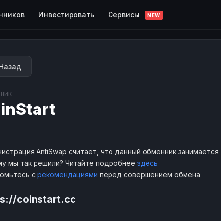
Сервисы
нников
Инвестировать
NEW
Назад
ник
inStart
истрация AntiSwap считает, что данный обменник занимается
у мы так решили? Читайте подробнее
здесь
комьтесь с
рекомендациями
перед совершением обмена
s://coinstart.cc