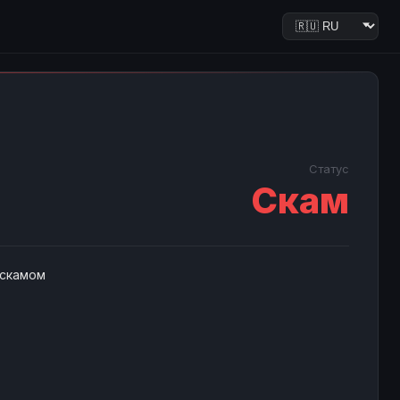
Статус
Скам
 скамом