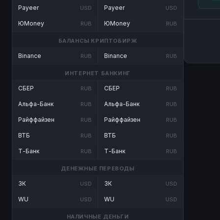
Payeer
Payeer
USD
USD
ЮMoney
ЮMoney
RUB
RUB
БАЛАНСЫ КРИПТОБИРЖ
Binance
Binance
RUB
RUB
ИНТЕРНЕТ БАНКИНГ
СБЕР
СБЕР
RUB
RUB
Альфа-Банк
Альфа-Банк
RUB
RUB
Райффайзен
Райффайзен
RUB
RUB
ВТБ
ВТБ
RUB
RUB
Т-Банк
Т-Банк
RUB
RUB
ДЕНЕЖНЫЕ ПЕРЕВОДЫ
ЗК
ЗК
USD
USD
WU
WU
USD
USD
НАЛИЧНЫЕ ДЕНЬГИ