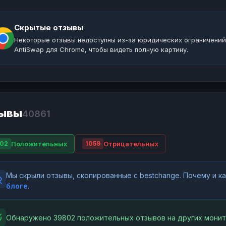
Скрытые отзывы
Некоторые отзывы недоступны из-за юридических ограничений
AntiSwap для Chrome, чтобы видеть полную картину.
ывы
40861
Положительных
Отрицательных
02
1059
Мы скрыли отзывы, скопированные с bestchange. Почему и 
блоге
.
Обнаружено 39802 положительных отзывов на других монит