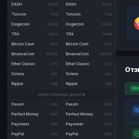
DASH
DASH
DASH
DASH
Toncoin
Toncoin
TON
TON
Dogecoin
Dogecoin
DOGE
DOGE
TRX
TRX
TRON
TRON
Bitcoin Cash
Bitcoin Cash
BCH
BCH
BinanceCoin
BinanceCoin
BEP20
BEP20
Ether Classic
Ether Classic
ETC
ETC
Отз
Solana
Solana
SOL
SOL
Ripple
Ripple
XRP
XRP
398
ЭЛЕКТРОННЫЕ ДЕНЬГИ
Paxum
Paxum
USD
USD
Perfect Money
Perfect Money
USD
USD
Payoneer
Payoneer
USD
USD
PayPal
PayPal
USD
USD