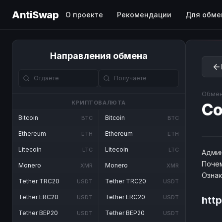
AntiSwap
О проекте
Рекомендации
Для обме
Направления обмена
Обмен
КРИПТОВАЛЮТА
Co
Bitcoin
Bitcoin
BTC
BTC
Ethereum
Ethereum
ETH
ETH
Litecoin
Litecoin
LTC
LTC
Админ
Почем
Monero
Monero
XMR
XMR
Озна
Tether TRC20
Tether TRC20
USDT
USDT
Tether ERC20
Tether ERC20
USDT
USDT
http
Tether BEP20
Tether BEP20
USDT
USDT