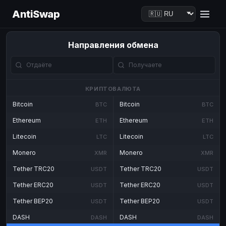
AntiSwap
Направления обмена
КРИПТОВАЛЮТА
Bitcoin
Bitcoin
BTC
BTC
Ethereum
Ethereum
ETH
ETH
Litecoin
Litecoin
LTC
LTC
Monero
Monero
XMR
XMR
Tether TRC20
Tether TRC20
USDT
USDT
Tether ERC20
Tether ERC20
USDT
USDT
Tether BEP20
Tether BEP20
USDT
USDT
DASH
DASH
DASH
DASH