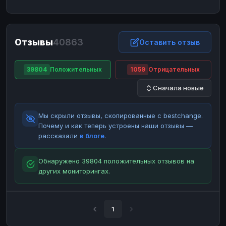
ЮMoney
ЮMoney
RUB
RUB
БАЛАНСЫ КРИПТОБИРЖ
Отзывы
40863
Binance
Binance
Оставить отзыв
RUB
RUB
ИНТЕРНЕТ БАНКИНГ
39804
Положительных
1059
Отрицательных
СБЕР
СБЕР
RUB
RUB
Сначала новые
Альфа-Банк
Альфа-Банк
RUB
RUB
Райффайзен
Райффайзен
RUB
RUB
Мы скрыли отзывы, скопированные с bestchange.
ВТБ
ВТБ
RUB
RUB
Почему и как теперь устроены наши отзывы —
рассказали
в блоге
.
Т-Банк
Т-Банк
RUB
RUB
ДЕНЕЖНЫЕ ПЕРЕВОДЫ
Обнаружено 39804 положительных отзывов на
других мониторингах.
ЗК
ЗК
USD
USD
WU
WU
USD
USD
НАЛИЧНЫЕ ДЕНЬГИ
1
Наличные
Наличные
RUB
RUB