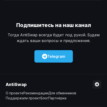
Наличные
Наличные
USD
USD
Наличные
Наличные
KZT
KZT
Подпишитесь на наш канал
Тогда AntiSwap всегда будет под рукой. Будем
ждать ваши вопросы и предложения.
Telegram
AntiSwap
О проекте
Рекомендации
Для обменников
Поддержали проект
Блог
Партнёрка