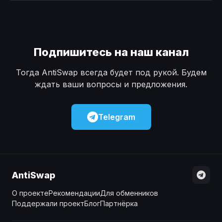
Наличные
Наличные
USD
USD
Наличные
Наличные
KZT
KZT
Подпишитесь на наш канал
Тогда AntiSwap всегда будет под рукой. Будем
ждать ваши вопросы и предложения.
Telegram
AntiSwap
О проекте
Рекомендации
Для обменников
Поддержали проект
Блог
Партнёрка