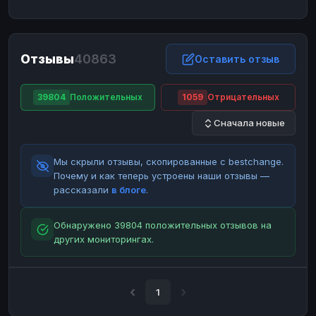
ЮMoney
ЮMoney
RUB
RUB
БАЛАНСЫ КРИПТОБИРЖ
Отзывы
40863
Binance
Binance
Оставить отзыв
RUB
RUB
ИНТЕРНЕТ БАНКИНГ
39804
Положительных
1059
Отрицательных
СБЕР
СБЕР
RUB
RUB
Сначала новые
Альфа-Банк
Альфа-Банк
RUB
RUB
Райффайзен
Райффайзен
RUB
RUB
Мы скрыли отзывы, скопированные с bestchange.
ВТБ
ВТБ
RUB
RUB
Почему и как теперь устроены наши отзывы —
рассказали
в блоге
.
Т-Банк
Т-Банк
RUB
RUB
ДЕНЕЖНЫЕ ПЕРЕВОДЫ
Обнаружено 39804 положительных отзывов на
других мониторингах.
ЗК
ЗК
USD
USD
WU
WU
USD
USD
НАЛИЧНЫЕ ДЕНЬГИ
1
Наличные
Наличные
RUB
RUB