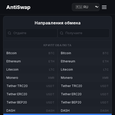
AntiSwap
Направления обмена
КРИПТОВАЛЮТА
Bitcoin
Bitcoin
BTC
BTC
Ethereum
Ethereum
ETH
ETH
Litecoin
Litecoin
LTC
LTC
Monero
Monero
XMR
XMR
Tether TRC20
Tether TRC20
USDT
USDT
Tether ERC20
Tether ERC20
USDT
USDT
Tether BEP20
Tether BEP20
USDT
USDT
DASH
DASH
DASH
DASH