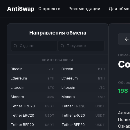
AntiSwap
О проекте
Рекомендации
Для обме
Направления обмена
Обмен
КРИПТОВАЛЮТА
Co
Bitcoin
Bitcoin
BTC
BTC
Ethereum
Ethereum
ETH
ETH
Оборо
Litecoin
Litecoin
LTC
LTC
198
Monero
Monero
XMR
XMR
Tether TRC20
Tether TRC20
USDT
USDT
Админ
Tether ERC20
Tether ERC20
USDT
USDT
Почем
Tether BEP20
Tether BEP20
USDT
USDT
Озна