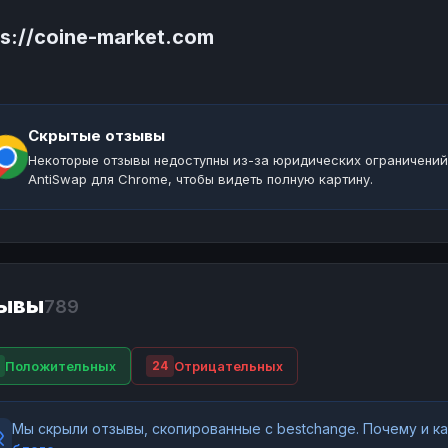
ps://coine-market.com
Скрытые отзывы
Некоторые отзывы недоступны из-за юридических ограничений
AntiSwap для Chrome, чтобы видеть полную картину.
ывы
789
Положительных
Отрицательных
24
Мы скрыли отзывы, скопированные с bestchange. Почему и 