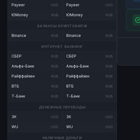
Payeer
Payeer
USD
USD
ЮMoney
ЮMoney
RUB
RUB
БАЛАНСЫ КРИПТОБИРЖ
Binance
Binance
RUB
RUB
ИНТЕРНЕТ БАНКИНГ
СБЕР
СБЕР
RUB
RUB
Альфа-Банк
Альфа-Банк
RUB
RUB
Райффайзен
Райффайзен
RUB
RUB
ВТБ
ВТБ
RUB
RUB
Т-Банк
Т-Банк
RUB
RUB
ДЕНЕЖНЫЕ ПЕРЕВОДЫ
ЗК
ЗК
USD
USD
WU
WU
USD
USD
НАЛИЧНЫЕ ДЕНЬГИ