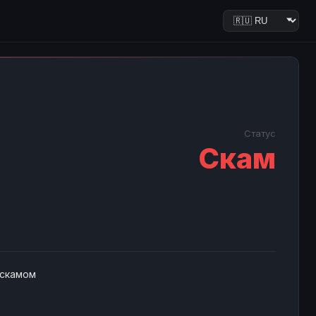
Статус
Скам
 скамом