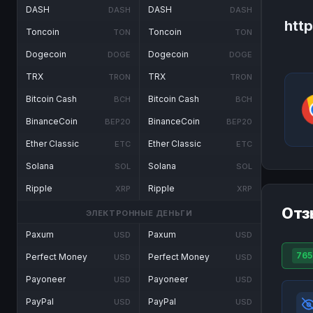
DASH
DASH
DASH
DASH
htt
Toncoin
Toncoin
TON
TON
Dogecoin
Dogecoin
DOGE
DOGE
TRX
TRX
TRON
TRON
Bitcoin Cash
Bitcoin Cash
BCH
BCH
BinanceCoin
BinanceCoin
BEP20
BEP20
Ether Classic
Ether Classic
ETC
ETC
Solana
Solana
SOL
SOL
Ripple
Ripple
XRP
XRP
Отз
ЭЛЕКТРОННЫЕ ДЕНЬГИ
Paxum
Paxum
USD
USD
765
Perfect Money
Perfect Money
USD
USD
Payoneer
Payoneer
USD
USD
PayPal
PayPal
USD
USD