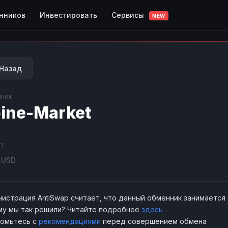
Сервисы
нников
Инвестировать
NEW
Назад
ник
ine-Market
т
USD
истрация AntiSwap считает, что данный обменник занимается
у мы так решили? Читайте подробнее
здесь
комьтесь с
рекомендациями
перед совершением обмена