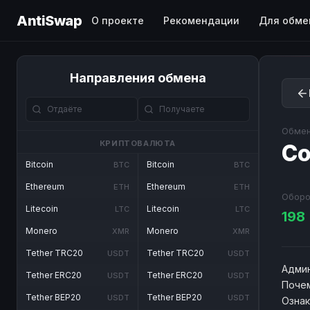
AntiSwap
О проекте
Рекомендации
Для обме
Направления обмена
Обмен
КРИПТОВАЛЮТА
Co
Bitcoin
Bitcoin
BTC
BTC
Ethereum
Ethereum
ETH
ETH
Оборо
Litecoin
Litecoin
LTC
LTC
198
Monero
Monero
XMR
XMR
Tether TRC20
Tether TRC20
USDT
USDT
Админ
Tether ERC20
Tether ERC20
USDT
USDT
Почем
Tether BEP20
Tether BEP20
USDT
USDT
Озна