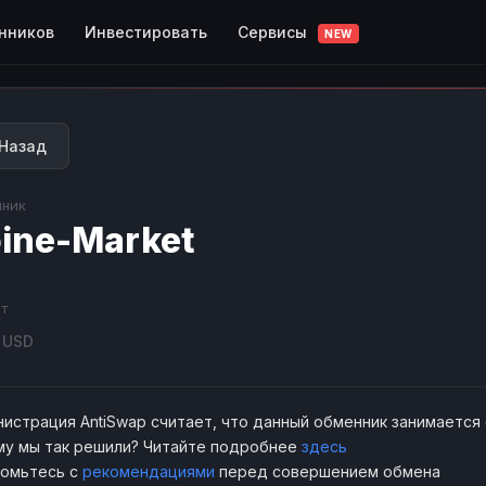
Сервисы
нников
Инвестировать
NEW
Назад
ник
ine-Market
т
USD
истрация AntiSwap считает, что данный обменник занимается
у мы так решили? Читайте подробнее
здесь
комьтесь с
рекомендациями
перед совершением обмена