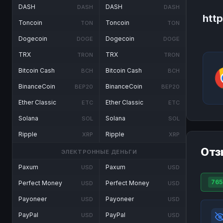
DASH
DASH
DASH
DASH
htt
Toncoin
Toncoin
TON
TON
Dogecoin
Dogecoin
DOGE
DOGE
TRX
TRX
TRON
TRON
Bitcoin Cash
Bitcoin Cash
BCH
BCH
BinanceCoin
BinanceCoin
BEP20
BEP20
Ether Classic
Ether Classic
ETC
ETC
Solana
Solana
SOL
SOL
Ripple
Ripple
XRP
XRP
Отз
ЭЛЕКТРОННЫЕ ДЕНЬГИ
Paxum
Paxum
USD
USD
765
Perfect Money
Perfect Money
USD
USD
Payoneer
Payoneer
USD
USD
PayPal
PayPal
USD
USD