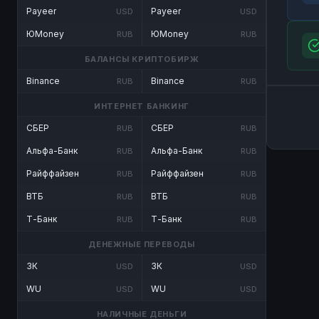
Payeer
Payeer
USD
USD
ЮMoney
ЮMoney
RUB
RUB
БАЛАНСЫ КРИПТОБИРЖ
Binance
Binance
RUB
RUB
ИНТЕРНЕТ БАНКИНГ
СБЕР
СБЕР
RUB
RUB
Альфа-Банк
Альфа-Банк
RUB
RUB
Райффайзен
Райффайзен
RUB
RUB
ВТБ
ВТБ
RUB
RUB
Т-Банк
Т-Банк
RUB
RUB
ДЕНЕЖНЫЕ ПЕРЕВОДЫ
ЗК
ЗК
USD
USD
WU
WU
USD
USD
НАЛИЧНЫЕ ДЕНЬГИ