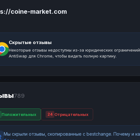
ps://coine-market.com
Скрытые отзывы
Некоторые отзывы недоступны из-за юридических ограничений
AntiSwap для Chrome, чтобы видеть полную картину.
ывы
789
Положительных
Отрицательных
24
Мы скрыли отзывы, скопированные с bestchange. Почему и 