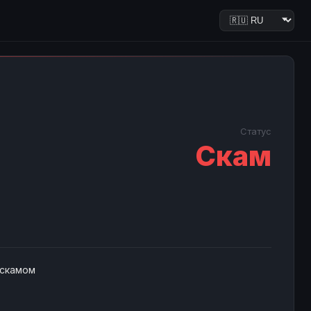
Статус
Скам
 скамом