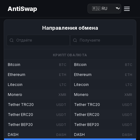
AntiSwap
Направления обмена
КРИПТОВАЛЮТА
Bitcoin
Bitcoin
BTC
BTC
Ethereum
Ethereum
ETH
ETH
Litecoin
Litecoin
LTC
LTC
Monero
Monero
XMR
XMR
Tether TRC20
Tether TRC20
USDT
USDT
Tether ERC20
Tether ERC20
USDT
USDT
Tether BEP20
Tether BEP20
USDT
USDT
DASH
DASH
DASH
DASH