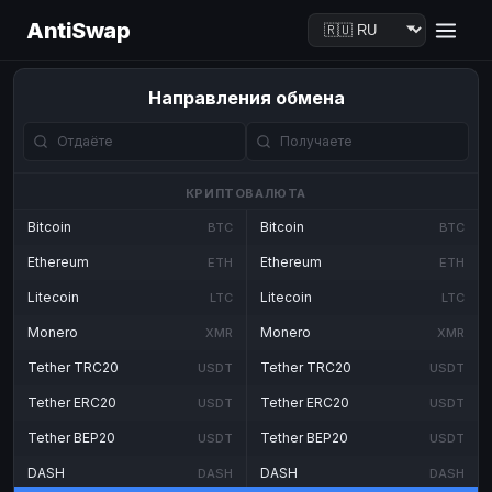
AntiSwap
Направления обмена
КРИПТОВАЛЮТА
Bitcoin
Bitcoin
BTC
BTC
Ethereum
Ethereum
ETH
ETH
Litecoin
Litecoin
LTC
LTC
Monero
Monero
XMR
XMR
Tether TRC20
Tether TRC20
USDT
USDT
Tether ERC20
Tether ERC20
USDT
USDT
Tether BEP20
Tether BEP20
USDT
USDT
DASH
DASH
DASH
DASH