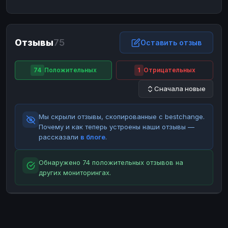
ЮMoney
ЮMoney
RUB
RUB
БАЛАНСЫ КРИПТОБИРЖ
Отзывы
75
Binance
Binance
Оставить отзыв
RUB
RUB
ИНТЕРНЕТ БАНКИНГ
74
Положительных
1
Отрицательных
СБЕР
СБЕР
RUB
RUB
Сначала новые
Альфа-Банк
Альфа-Банк
RUB
RUB
Райффайзен
Райффайзен
RUB
RUB
Мы скрыли отзывы, скопированные с bestchange.
ВТБ
ВТБ
RUB
RUB
Почему и как теперь устроены наши отзывы —
рассказали
в блоге
.
Т-Банк
Т-Банк
RUB
RUB
ДЕНЕЖНЫЕ ПЕРЕВОДЫ
Обнаружено 74 положительных отзывов на
других мониторингах.
ЗК
ЗК
USD
USD
WU
WU
USD
USD
НАЛИЧНЫЕ ДЕНЬГИ
Наличные
Наличные
RUB
RUB