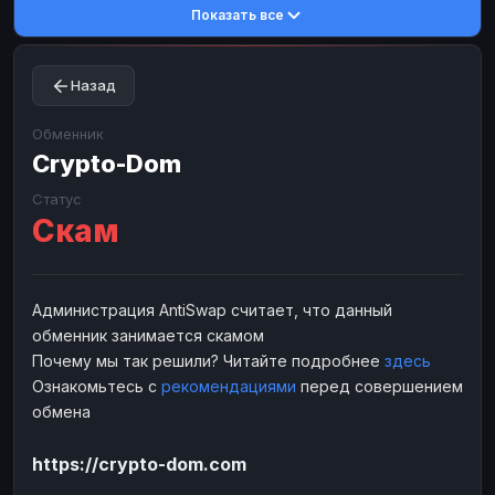
Показать все
Toncoin
Toncoin
TON
TON
Dogecoin
Dogecoin
DOGE
DOGE
Назад
TRX
TRX
TRON
TRON
Bitcoin Cash
Bitcoin Cash
BCH
BCH
Обменник
BinanceCoin
Crypto-Dom
BinanceCoin
BEP20
BEP20
Ether Classic
Ether Classic
ETC
ETC
Статус
Скам
Solana
Solana
SOL
SOL
Ripple
Ripple
XRP
XRP
ЭЛЕКТРОННЫЕ ДЕНЬГИ
Администрация AntiSwap считает, что данный
обменник занимается скамом
Paxum
Paxum
USD
USD
Почему мы так решили? Читайте подробнее
здесь
Perfect Money
Perfect Money
USD
USD
Ознакомьтесь с
рекомендациями
перед совершением
Payoneer
Payoneer
USD
USD
обмена
PayPal
PayPal
USD
USD
https://crypto-dom.com
Payeer
Payeer
USD
USD