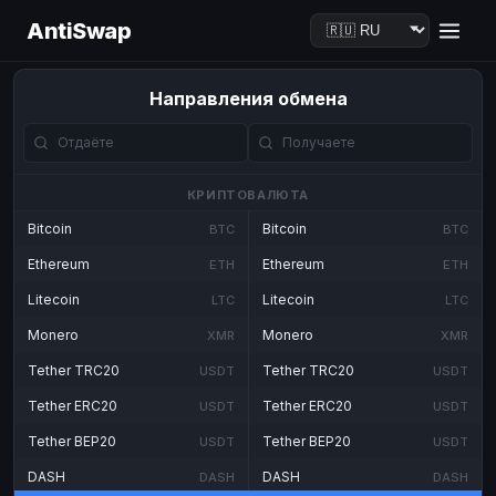
AntiSwap
Направления обмена
КРИПТОВАЛЮТА
Bitcoin
Bitcoin
BTC
BTC
Ethereum
Ethereum
ETH
ETH
Litecoin
Litecoin
LTC
LTC
Monero
Monero
XMR
XMR
Tether TRC20
Tether TRC20
USDT
USDT
Tether ERC20
Tether ERC20
USDT
USDT
Tether BEP20
Tether BEP20
USDT
USDT
DASH
DASH
DASH
DASH