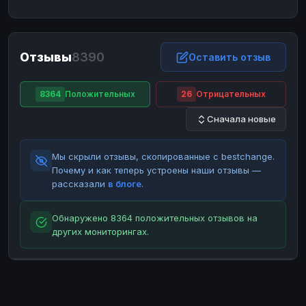
ЮMoney
ЮMoney
RUB
RUB
БАЛАНСЫ КРИПТОБИРЖ
Отзывы
8390
Binance
Binance
Оставить отзыв
RUB
RUB
ИНТЕРНЕТ БАНКИНГ
8364
Положительных
26
Отрицательных
СБЕР
СБЕР
RUB
RUB
Сначала новые
Альфа-Банк
Альфа-Банк
RUB
RUB
Райффайзен
Райффайзен
RUB
RUB
Мы скрыли отзывы, скопированные с bestchange.
ВТБ
ВТБ
RUB
RUB
Почему и как теперь устроены наши отзывы —
рассказали
в блоге
.
Т-Банк
Т-Банк
RUB
RUB
ДЕНЕЖНЫЕ ПЕРЕВОДЫ
Обнаружено 8364 положительных отзывов на
других мониторингах.
ЗК
ЗК
USD
USD
WU
WU
USD
USD
НАЛИЧНЫЕ ДЕНЬГИ
Наличные
Наличные
RUB
RUB