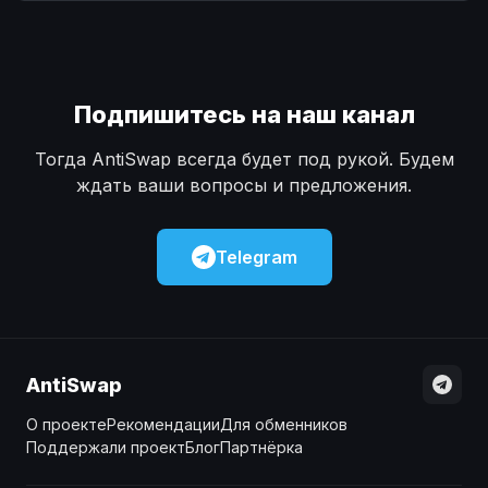
Наличные
Наличные
USD
USD
Наличные
Наличные
KZT
KZT
Подпишитесь на наш канал
Тогда AntiSwap всегда будет под рукой. Будем
ждать ваши вопросы и предложения.
Telegram
AntiSwap
О проекте
Рекомендации
Для обменников
Поддержали проект
Блог
Партнёрка