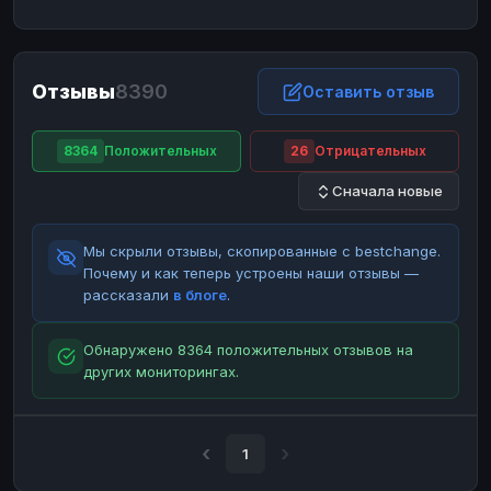
ЮMoney
ЮMoney
RUB
RUB
БАЛАНСЫ КРИПТОБИРЖ
Отзывы
8390
Binance
Binance
Оставить отзыв
RUB
RUB
ИНТЕРНЕТ БАНКИНГ
8364
Положительных
26
Отрицательных
СБЕР
СБЕР
RUB
RUB
Сначала новые
Альфа-Банк
Альфа-Банк
RUB
RUB
Райффайзен
Райффайзен
RUB
RUB
Мы скрыли отзывы, скопированные с bestchange.
ВТБ
ВТБ
RUB
RUB
Почему и как теперь устроены наши отзывы —
рассказали
в блоге
.
Т-Банк
Т-Банк
RUB
RUB
ДЕНЕЖНЫЕ ПЕРЕВОДЫ
Обнаружено 8364 положительных отзывов на
других мониторингах.
ЗК
ЗК
USD
USD
WU
WU
USD
USD
НАЛИЧНЫЕ ДЕНЬГИ
1
Наличные
Наличные
RUB
RUB