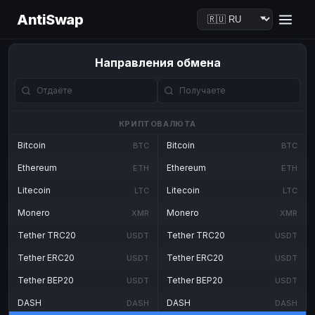
AntiSwap
Направления обмена
КРИПТОВАЛЮТА
Bitcoin
Bitcoin
BTC
BTC
Ethereum
Ethereum
ETH
ETH
Litecoin
Litecoin
LTC
LTC
Monero
Monero
XMR
XMR
Tether TRC20
Tether TRC20
USDT
USDT
Tether ERC20
Tether ERC20
USDT
USDT
Tether BEP20
Tether BEP20
USDT
USDT
DASH
DASH
DASH
DASH