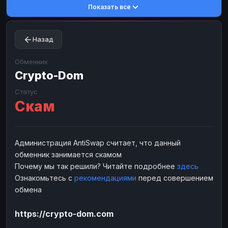
Показать все
Toncoin
Toncoin
TON
TON
Dogecoin
Dogecoin
DOGE
DOGE
Назад
TRX
TRX
TRON
TRON
Bitcoin Cash
Bitcoin Cash
BCH
BCH
Обменник
BinanceCoin
Crypto-Dom
BinanceCoin
BEP20
BEP20
Ether Classic
Ether Classic
ETC
ETC
Статус
Скам
Solana
Solana
SOL
SOL
Ripple
Ripple
XRP
XRP
ЭЛЕКТРОННЫЕ ДЕНЬГИ
Администрация AntiSwap считает, что данный
обменник занимается скамом
Paxum
Paxum
USD
USD
Почему мы так решили? Читайте подробнее
здесь
Perfect Money
Perfect Money
USD
USD
Ознакомьтесь с
рекомендациями
перед совершением
Payoneer
Payoneer
USD
USD
обмена
PayPal
PayPal
USD
USD
https://crypto-dom.com
Payeer
Payeer
USD
USD