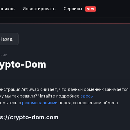
Сервисы
нников
Инвестировать
NEW
Назад
ник
ypto-Dom
истрация AntiSwap считает, что данный обменник занимается
у мы так решили? Читайте подробнее
здесь
комьтесь с
рекомендациями
перед совершением обмена
ps://crypto-dom.com