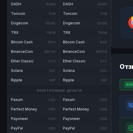
DASH
DASH
DASH
DASH
Toncoin
Toncoin
TON
TON
Dogecoin
Dogecoin
DOGE
DOGE
TRX
TRX
TRON
TRON
Bitcoin Cash
Bitcoin Cash
BCH
BCH
BinanceCoin
BinanceCoin
BEP20
BEP20
Ether Classic
Ether Classic
ETC
ETC
Отз
Solana
Solana
SOL
SOL
Ripple
Ripple
XRP
XRP
836
ЭЛЕКТРОННЫЕ ДЕНЬГИ
Paxum
Paxum
USD
USD
Perfect Money
Perfect Money
USD
USD
Payoneer
Payoneer
USD
USD
PayPal
PayPal
USD
USD