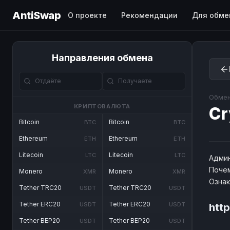
AntiSwap
О проекте
Рекомендации
Для обме
Направления обмена
Обмен
КРИПТОВАЛЮТА
Cr
Bitcoin
Bitcoin
BTC
BTC
Ethereum
Ethereum
ETH
ETH
Litecoin
Litecoin
LTC
LTC
Админ
Почем
Monero
Monero
XMR
XMR
Озна
Tether TRC20
Tether TRC20
USDT
USDT
Tether ERC20
Tether ERC20
USDT
USDT
htt
Tether BEP20
Tether BEP20
USDT
USDT