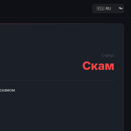
Статус
Скам
 скамом