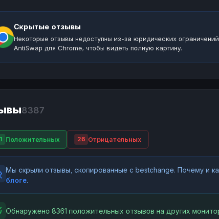
Скрытые отзывы
Некоторые отзывы недоступны из-за юридических ограничений
AntiSwap для Chrome, чтобы видеть полную картину.
ывы
8387
Положительных
Отрицательных
1
26
Мы скрыли отзывы, скопированные с bestchange. Почему и 
блоге
.
Обнаружено 8361 положительных отзывов на других монитор