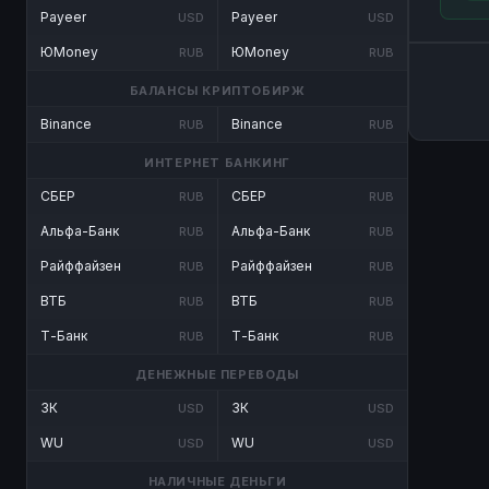
Payeer
Payeer
USD
USD
ЮMoney
ЮMoney
RUB
RUB
БАЛАНСЫ КРИПТОБИРЖ
Binance
Binance
RUB
RUB
ИНТЕРНЕТ БАНКИНГ
СБЕР
СБЕР
RUB
RUB
Альфа-Банк
Альфа-Банк
RUB
RUB
Райффайзен
Райффайзен
RUB
RUB
ВТБ
ВТБ
RUB
RUB
Т-Банк
Т-Банк
RUB
RUB
ДЕНЕЖНЫЕ ПЕРЕВОДЫ
ЗК
ЗК
USD
USD
WU
WU
USD
USD
НАЛИЧНЫЕ ДЕНЬГИ