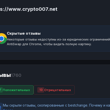
ps://www.crypto007.net
Скрытые отзывы
Некоторые отзывы недоступны из-за юридических ограничений
AntiSwap для Chrome, чтобы видеть полную картину.
ывы
1760
Положительных
Отрицательных
7
13
Мы скрыли отзывы, скопированные с bestchange. Почему и 