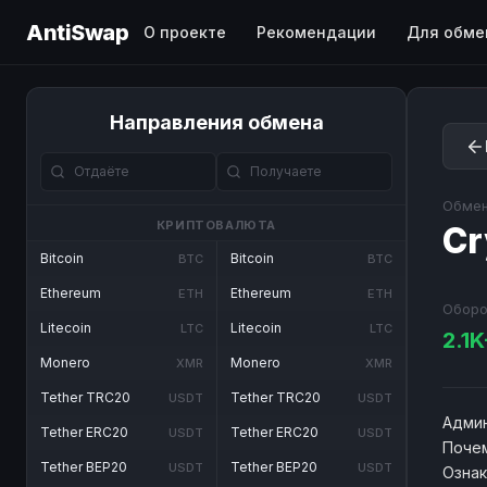
AntiSwap
О проекте
Рекомендации
Для обме
Направления обмена
Обмен
КРИПТОВАЛЮТА
Cr
Bitcoin
Bitcoin
BTC
BTC
Ethereum
Ethereum
ETH
ETH
Оборо
Litecoin
Litecoin
LTC
LTC
2.1
Monero
Monero
XMR
XMR
Tether TRC20
Tether TRC20
USDT
USDT
Админ
Tether ERC20
Tether ERC20
USDT
USDT
Почем
Tether BEP20
Tether BEP20
USDT
USDT
Озна