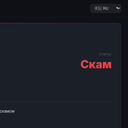
Статус
Скам
 скамом