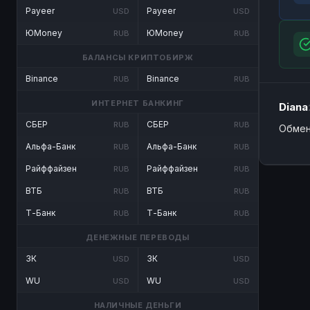
Payeer
Payeer
USD
USD
ЮMoney
ЮMoney
RUB
RUB
БАЛАНСЫ КРИПТОБИРЖ
Binance
Binance
RUB
RUB
ИНТЕРНЕТ БАНКИНГ
Diana
СБЕР
СБЕР
RUB
RUB
Обмен
Альфа-Банк
Альфа-Банк
RUB
RUB
Райффайзен
Райффайзен
RUB
RUB
ВТБ
ВТБ
RUB
RUB
Т-Банк
Т-Банк
RUB
RUB
ДЕНЕЖНЫЕ ПЕРЕВОДЫ
ЗК
ЗК
USD
USD
WU
WU
USD
USD
НАЛИЧНЫЕ ДЕНЬГИ