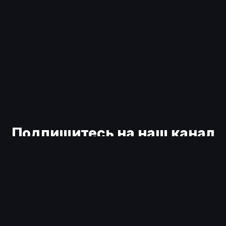
Подпишитесь на наш канал
Тогда AntiSwap всегда будет под рукой. Будем ждать
ваши вопросы и предложения.
Telegram