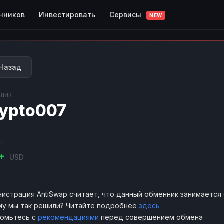
Сервисы
нников
Инвестировать
NEW
Назад
ник
ypto007
т
K+
USD
истрация AntiSwap считает, что данный обменник занимается
у мы так решили? Читайте подробнее
здесь
комьтесь с
рекомендациями
перед совершением обмена