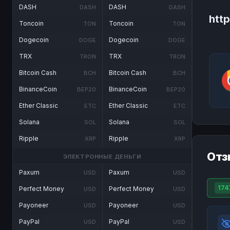
DASH
DASH
DASH
DASH
htt
Toncoin
Toncoin
TON
TON
Dogecoin
Dogecoin
DOGE
DOGE
TRX
TRX
TRON
TRON
Bitcoin Cash
Bitcoin Cash
BCH
BCH
BinanceCoin
BinanceCoin
BEP20
BEP20
Ether Classic
Ether Classic
ETC
ETC
Solana
Solana
SOL
SOL
Ripple
Ripple
XRP
XRP
Отз
ЭЛЕКТРОННЫЕ ДЕНЬГИ
Paxum
Paxum
USD
USD
174
Perfect Money
Perfect Money
USD
USD
Payoneer
Payoneer
USD
USD
PayPal
PayPal
USD
USD