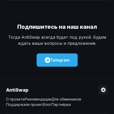
Наличные
Наличные
USD
USD
Наличные
Наличные
KZT
KZT
Подпишитесь на наш канал
Тогда AntiSwap всегда будет под рукой. Будем
ждать ваши вопросы и предложения.
Telegram
AntiSwap
О проекте
Рекомендации
Для обменников
Поддержали проект
Блог
Партнёрка