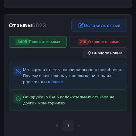
ЮMoney
ЮMoney
RUB
RUB
БАЛАНСЫ КРИПТОБИРЖ
Отзывы
6623
Binance
Binance
Оставить отзыв
RUB
RUB
ИНТЕРНЕТ БАНКИНГ
6405
Положительных
218
Отрицательных
СБЕР
СБЕР
RUB
RUB
Сначала новые
Альфа-Банк
Альфа-Банк
RUB
RUB
Райффайзен
Райффайзен
RUB
RUB
Мы скрыли отзывы, скопированные с bestchange.
ВТБ
ВТБ
RUB
RUB
Почему и как теперь устроены наши отзывы —
рассказали
в блоге
.
Т-Банк
Т-Банк
RUB
RUB
ДЕНЕЖНЫЕ ПЕРЕВОДЫ
Обнаружено 6405 положительных отзывов на
других мониторингах.
ЗК
ЗК
USD
USD
WU
WU
USD
USD
НАЛИЧНЫЕ ДЕНЬГИ
1
Наличные
Наличные
RUB
RUB