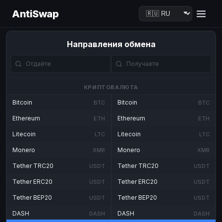
AntiSwap
Направления обмена
КРИПТОВАЛЮТА
Bitcoin
Bitcoin
BTC
BTC
Ethereum
Ethereum
ETH
ETH
Litecoin
Litecoin
LTC
LTC
Monero
Monero
XMR
XMR
Tether TRC20
Tether TRC20
USDT
USDT
Tether ERC20
Tether ERC20
USDT
USDT
Tether BEP20
Tether BEP20
USDT
USDT
DASH
DASH
DASH
DASH