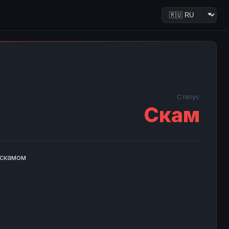
Статус
Скам
 скамом