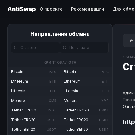
AntiSwap
О проекте
Рекомендации
Для обме
Направления обмена
Обмен
КРИПТОВАЛЮТА
Cr
Bitcoin
Bitcoin
BTC
BTC
Ethereum
Ethereum
ETH
ETH
Litecoin
Litecoin
LTC
LTC
Админ
Почем
Monero
Monero
XMR
XMR
Озна
Tether TRC20
Tether TRC20
USDT
USDT
Tether ERC20
Tether ERC20
USDT
USDT
htt
Tether BEP20
Tether BEP20
USDT
USDT