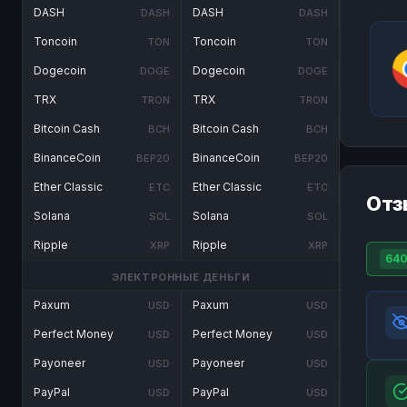
DASH
DASH
DASH
DASH
Toncoin
Toncoin
TON
TON
Dogecoin
Dogecoin
DOGE
DOGE
TRX
TRX
TRON
TRON
Bitcoin Cash
Bitcoin Cash
BCH
BCH
BinanceCoin
BinanceCoin
BEP20
BEP20
Ether Classic
Ether Classic
ETC
ETC
Отз
Solana
Solana
SOL
SOL
Ripple
Ripple
XRP
XRP
640
ЭЛЕКТРОННЫЕ ДЕНЬГИ
Paxum
Paxum
USD
USD
Perfect Money
Perfect Money
USD
USD
Payoneer
Payoneer
USD
USD
PayPal
PayPal
USD
USD