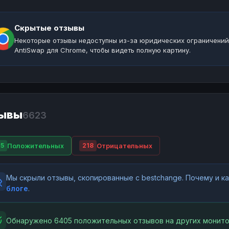
Скрытые отзывы
Некоторые отзывы недоступны из-за юридических ограничений
AntiSwap для Chrome, чтобы видеть полную картину.
ывы
6623
Положительных
Отрицательных
5
218
Мы скрыли отзывы, скопированные с bestchange. Почему и 
блоге
.
Обнаружено 6405 положительных отзывов на других монито