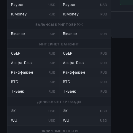
Payeer
Payeer
USD
USD
ЮMoney
ЮMoney
RUB
RUB
БАЛАНСЫ КРИПТОБИРЖ
Binance
Binance
RUB
RUB
ИНТЕРНЕТ БАНКИНГ
СБЕР
СБЕР
RUB
RUB
Альфа-Банк
Альфа-Банк
RUB
RUB
Райффайзен
Райффайзен
RUB
RUB
ВТБ
ВТБ
RUB
RUB
Т-Банк
Т-Банк
RUB
RUB
ДЕНЕЖНЫЕ ПЕРЕВОДЫ
ЗК
ЗК
USD
USD
WU
WU
USD
USD
НАЛИЧНЫЕ ДЕНЬГИ