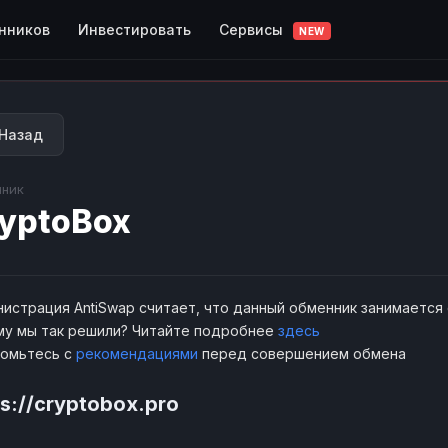
Сервисы
нников
Инвестировать
NEW
Назад
ник
yptoBox
истрация AntiSwap считает, что данный обменник занимается
у мы так решили? Читайте подробнее
здесь
комьтесь с
рекомендациями
перед совершением обмена
ps://cryptobox.pro