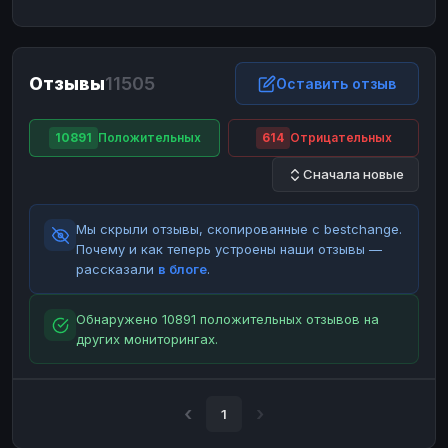
ЮMoney
ЮMoney
RUB
RUB
БАЛАНСЫ КРИПТОБИРЖ
Отзывы
11505
Binance
Binance
Оставить отзыв
RUB
RUB
ИНТЕРНЕТ БАНКИНГ
10891
Положительных
614
Отрицательных
СБЕР
СБЕР
RUB
RUB
Сначала новые
Альфа-Банк
Альфа-Банк
RUB
RUB
Райффайзен
Райффайзен
RUB
RUB
Мы скрыли отзывы, скопированные с bestchange.
ВТБ
ВТБ
RUB
RUB
Почему и как теперь устроены наши отзывы —
рассказали
в блоге
.
Т-Банк
Т-Банк
RUB
RUB
ДЕНЕЖНЫЕ ПЕРЕВОДЫ
Обнаружено 10891 положительных отзывов на
других мониторингах.
ЗК
ЗК
USD
USD
WU
WU
USD
USD
НАЛИЧНЫЕ ДЕНЬГИ
1
Наличные
Наличные
RUB
RUB