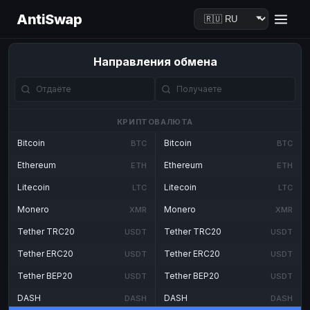
AntiSwap
Направления обмена
КРИПТОВАЛЮТА
Bitcoin
Bitcoin
BTC
BTC
Ethereum
Ethereum
ETH
ETH
Litecoin
Litecoin
LTC
LTC
Monero
Monero
XMR
XMR
Tether TRC20
Tether TRC20
USDT
USDT
Tether ERC20
Tether ERC20
USDT
USDT
Tether BEP20
Tether BEP20
USDT
USDT
DASH
DASH
DASH
DASH