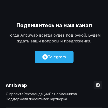
Наличные
Наличные
USD
USD
Наличные
Наличные
KZT
KZT
Подпишитесь на наш канал
Тогда AntiSwap всегда будет под рукой. Будем
ждать ваши вопросы и предложения.
Telegram
AntiSwap
О проекте
Рекомендации
Для обменников
Поддержали проект
Блог
Партнёрка