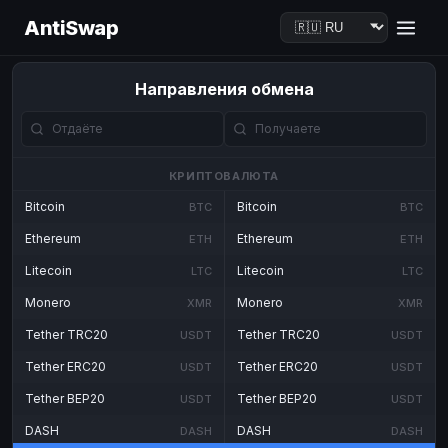
AntiSwap
Направления обмена
КРИПТОВАЛЮТА
Bitcoin
Bitcoin
BTC
BTC
Ethereum
Ethereum
ETH
ETH
Litecoin
Litecoin
LTC
LTC
Monero
Monero
XMR
XMR
Tether TRC20
Tether TRC20
USDT
USDT
Tether ERC20
Tether ERC20
USDT
USDT
Tether BEP20
Tether BEP20
USDT
USDT
DASH
DASH
DASH
DASH