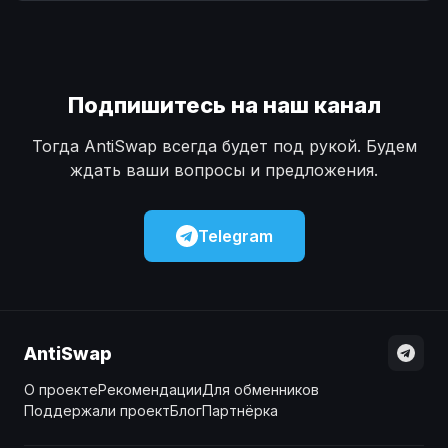
Наличные
Наличные
USD
USD
Наличные
Наличные
KZT
KZT
Подпишитесь на наш канал
Тогда AntiSwap всегда будет под рукой. Будем
ждать ваши вопросы и предложения.
Telegram
AntiSwap
О проекте
Рекомендации
Для обменников
Поддержали проект
Блог
Партнёрка