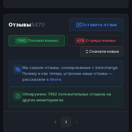
ЮMoney
ЮMoney
RUB
RUB
БАЛАНСЫ КРИПТОБИРЖ
Отзывы
8470
Binance
Binance
Оставить отзыв
RUB
RUB
ИНТЕРНЕТ БАНКИНГ
7992
Положительных
478
Отрицательных
СБЕР
СБЕР
RUB
RUB
Сначала новые
Альфа-Банк
Альфа-Банк
RUB
RUB
Райффайзен
Райффайзен
RUB
RUB
Мы скрыли отзывы, скопированные с bestchange.
ВТБ
ВТБ
RUB
RUB
Почему и как теперь устроены наши отзывы —
рассказали
в блоге
.
Т-Банк
Т-Банк
RUB
RUB
ДЕНЕЖНЫЕ ПЕРЕВОДЫ
Обнаружено 7992 положительных отзывов на
других мониторингах.
ЗК
ЗК
USD
USD
WU
WU
USD
USD
НАЛИЧНЫЕ ДЕНЬГИ
1
Наличные
Наличные
RUB
RUB