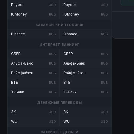
Payeer
Payeer
USD
USD
ЮMoney
ЮMoney
RUB
RUB
БАЛАНСЫ КРИПТОБИРЖ
Binance
Binance
RUB
RUB
ИНТЕРНЕТ БАНКИНГ
СБЕР
СБЕР
RUB
RUB
Альфа-Банк
Альфа-Банк
RUB
RUB
Райффайзен
Райффайзен
RUB
RUB
ВТБ
ВТБ
RUB
RUB
Т-Банк
Т-Банк
RUB
RUB
ДЕНЕЖНЫЕ ПЕРЕВОДЫ
ЗК
ЗК
USD
USD
WU
WU
USD
USD
НАЛИЧНЫЕ ДЕНЬГИ