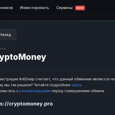
Сервисы
нников
Инвестировать
NEW
Назад
ник
yptoMoney
истрация AntiSwap считает, что данный обменник является ч
у мы так решили? Читайте подробнее
здесь
комьтесь с
рекомендациями
перед совершением обмена
ps://cryptomoney.pro