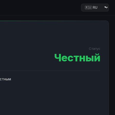
Статус
Честный
естным