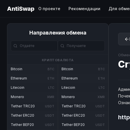
AntiSwap
О проекте
Рекомендации
Для обме
Направления обмена
Обмен
КРИПТОВАЛЮТА
Cr
Bitcoin
Bitcoin
BTC
BTC
Ethereum
Ethereum
ETH
ETH
Litecoin
Litecoin
LTC
LTC
Админ
Почем
Monero
Monero
XMR
XMR
Озна
Tether TRC20
Tether TRC20
USDT
USDT
Tether ERC20
Tether ERC20
USDT
USDT
htt
Tether BEP20
Tether BEP20
USDT
USDT