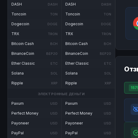
DASH
DASH
DASH
DASH
Toncoin
Toncoin
TON
TON
Dogecoin
Dogecoin
DOGE
DOGE
TRX
TRX
TRON
TRON
Bitcoin Cash
Bitcoin Cash
BCH
BCH
BinanceCoin
BinanceCoin
BEP20
BEP20
Ether Classic
Ether Classic
ETC
ETC
Отз
Solana
Solana
SOL
SOL
Ripple
Ripple
XRP
XRP
157
ЭЛЕКТРОННЫЕ ДЕНЬГИ
Paxum
Paxum
USD
USD
Perfect Money
Perfect Money
USD
USD
Payoneer
Payoneer
USD
USD
PayPal
PayPal
USD
USD