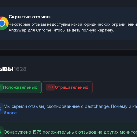
Скрытые отзывы
Некоторые отзывы недоступны из-за юридических ограничений
AntiSwap для Chrome, чтобы видеть полную картину.
ывы
1628
Положительных
Отрицательных
5
53
Мы скрыли отзывы, скопированные с bestchange. Почему и 
блоге
.
Обнаружено 1575 положительных отзывов на других монитор