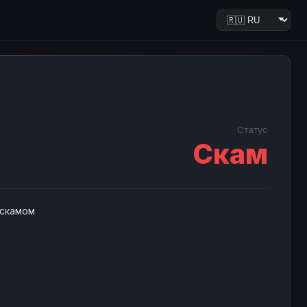
Статус
Скам
 скамом