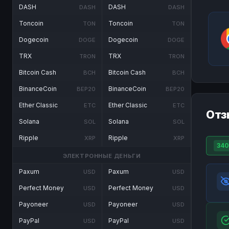
DASH
DASH
DASH
DASH
Toncoin
Toncoin
TON
TON
Dogecoin
Dogecoin
DOGE
DOGE
TRX
TRX
TRON
TRON
Bitcoin Cash
Bitcoin Cash
BCH
BCH
BinanceCoin
BinanceCoin
BEP20
BEP20
Ether Classic
Ether Classic
ETC
ETC
Отз
Solana
Solana
SOL
SOL
Ripple
Ripple
XRP
XRP
340
ЭЛЕКТРОННЫЕ ДЕНЬГИ
Paxum
Paxum
USD
USD
Perfect Money
Perfect Money
USD
USD
Payoneer
Payoneer
USD
USD
PayPal
PayPal
USD
USD