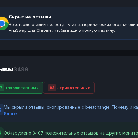
Скрытые отзывы
Некоторые отзывы недоступны из-за юридических ограничений
AntiSwap для Chrome, чтобы видеть полную картину.
ывы
3499
Положительных
Отрицательных
7
92
Мы скрыли отзывы, скопированные с bestchange. Почему и 
блоге
.
Обнаружено 3407 положительных отзывов на других монито