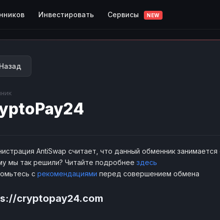
Сервисы
нников
Инвестировать
NEW
Назад
ник
yptoPay24
истрация AntiSwap считает, что данный обменник занимается
у мы так решили? Читайте подробнее
здесь
комьтесь с
рекомендациями
перед совершением обмена
ps://cryptopay24.com