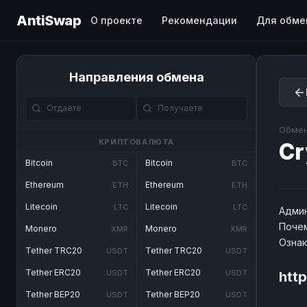
AntiSwap
О проекте
Рекомендации
Для обме
Направления обмена
Обмен
КРИПТОВАЛЮТА
Cr
Bitcoin
Bitcoin
BTC
BTC
Ethereum
Ethereum
ETH
ETH
Litecoin
Litecoin
LTC
LTC
Админ
Почем
Monero
Monero
XMR
XMR
Озна
Tether TRC20
Tether TRC20
USDT
USDT
Tether ERC20
Tether ERC20
USDT
USDT
htt
Tether BEP20
Tether BEP20
USDT
USDT