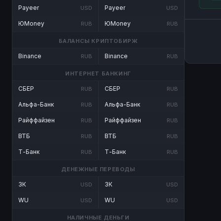
Payeer
Payeer
USD
USD
ЮMoney
ЮMoney
RUB
RUB
БАЛАНСЫ КРИПТОБИРЖ
Binance
Binance
RUB
RUB
ИНТЕРНЕТ БАНКИНГ
СБЕР
СБЕР
RUB
RUB
Альфа-Банк
Альфа-Банк
RUB
RUB
Райффайзен
Райффайзен
RUB
RUB
ВТБ
ВТБ
RUB
RUB
Т-Банк
Т-Банк
RUB
RUB
ДЕНЕЖНЫЕ ПЕРЕВОДЫ
ЗК
ЗК
USD
USD
WU
WU
USD
USD
НАЛИЧНЫЕ ДЕНЬГИ