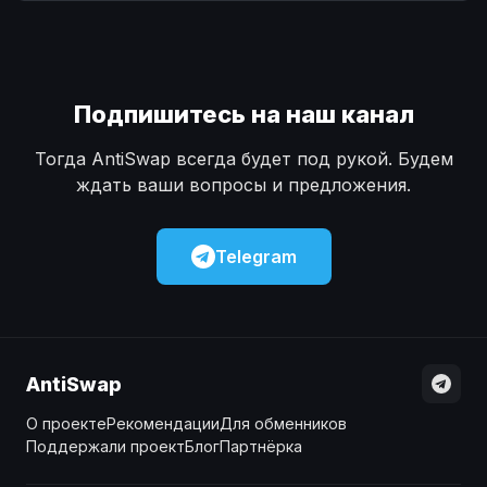
Наличные
Наличные
USD
USD
Наличные
Наличные
KZT
KZT
Подпишитесь на наш канал
Тогда AntiSwap всегда будет под рукой. Будем
ждать ваши вопросы и предложения.
Telegram
AntiSwap
О проекте
Рекомендации
Для обменников
Поддержали проект
Блог
Партнёрка