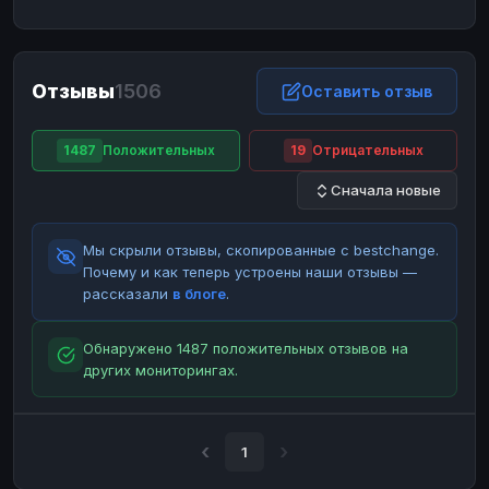
ЮMoney
ЮMoney
RUB
RUB
БАЛАНСЫ КРИПТОБИРЖ
Отзывы
1506
Binance
Binance
Оставить отзыв
RUB
RUB
ИНТЕРНЕТ БАНКИНГ
1487
Положительных
19
Отрицательных
СБЕР
СБЕР
RUB
RUB
Сначала новые
Альфа-Банк
Альфа-Банк
RUB
RUB
Райффайзен
Райффайзен
RUB
RUB
Мы скрыли отзывы, скопированные с bestchange.
ВТБ
ВТБ
RUB
RUB
Почему и как теперь устроены наши отзывы —
рассказали
в блоге
.
Т-Банк
Т-Банк
RUB
RUB
ДЕНЕЖНЫЕ ПЕРЕВОДЫ
Обнаружено 1487 положительных отзывов на
других мониторингах.
ЗК
ЗК
USD
USD
WU
WU
USD
USD
НАЛИЧНЫЕ ДЕНЬГИ
1
Наличные
Наличные
RUB
RUB