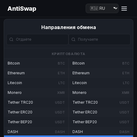
AntiSwap
Направления обмена
КРИПТОВАЛЮТА
Bitcoin
Bitcoin
BTC
BTC
Ethereum
Ethereum
ETH
ETH
Litecoin
Litecoin
LTC
LTC
Monero
Monero
XMR
XMR
Tether TRC20
Tether TRC20
USDT
USDT
Tether ERC20
Tether ERC20
USDT
USDT
Tether BEP20
Tether BEP20
USDT
USDT
DASH
DASH
DASH
DASH