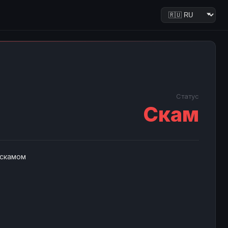
Статус
Скам
 скамом