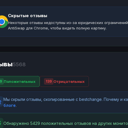
Скрытые отзывы
Некоторые отзывы недоступны из-за юридических ограничений
AntiSwap для Chrome, чтобы видеть полную картину.
ывы
5568
Положительных
Отрицательных
9
139
Мы скрыли отзывы, скопированные с bestchange. Почему и 
блоге
.
Обнаружено 5429 положительных отзывов на других монито