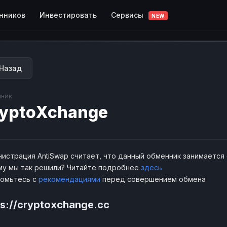
Сервисы
нников
Инвестировать
NEW
Назад
ник
yptoXchange
истрация AntiSwap считает, что данный обменник занимается
у мы так решили? Читайте подробнее
здесь
комьтесь с
рекомендациями
перед совершением обмена
ps://cryptoxchange.cc