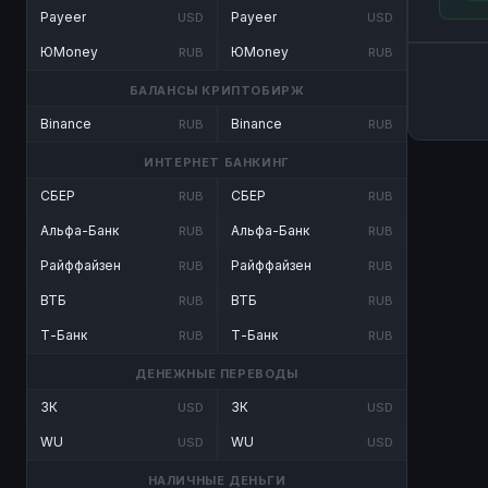
Payeer
Payeer
USD
USD
ЮMoney
ЮMoney
RUB
RUB
БАЛАНСЫ КРИПТОБИРЖ
Binance
Binance
RUB
RUB
ИНТЕРНЕТ БАНКИНГ
СБЕР
СБЕР
RUB
RUB
Альфа-Банк
Альфа-Банк
RUB
RUB
Райффайзен
Райффайзен
RUB
RUB
ВТБ
ВТБ
RUB
RUB
Т-Банк
Т-Банк
RUB
RUB
ДЕНЕЖНЫЕ ПЕРЕВОДЫ
ЗК
ЗК
USD
USD
WU
WU
USD
USD
НАЛИЧНЫЕ ДЕНЬГИ