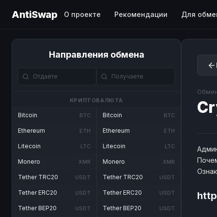
AntiSwap
О проекте
Рекомендации
Для обме
Направления обмена
Обмен
КРИПТОВАЛЮТА
Cr
Bitcoin
Bitcoin
BTC
BTC
Ethereum
Ethereum
ETH
ETH
Litecoin
Litecoin
LTC
LTC
Админ
Почем
Monero
Monero
XMR
XMR
Озна
Tether TRC20
Tether TRC20
USDT
USDT
Tether ERC20
Tether ERC20
USDT
USDT
htt
Tether BEP20
Tether BEP20
USDT
USDT