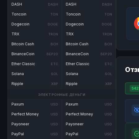
DASH
DASH
DASH
DASH
Toncoin
Toncoin
TON
TON
Dogecoin
Dogecoin
DOGE
DOGE
TRX
TRX
TRON
TRON
Bitcoin Cash
Bitcoin Cash
BCH
BCH
BinanceCoin
BinanceCoin
BEP20
BEP20
Ether Classic
Ether Classic
ETC
ETC
Отз
Solana
Solana
SOL
SOL
Ripple
Ripple
XRP
XRP
542
ЭЛЕКТРОННЫЕ ДЕНЬГИ
Paxum
Paxum
USD
USD
Perfect Money
Perfect Money
USD
USD
Payoneer
Payoneer
USD
USD
PayPal
PayPal
USD
USD