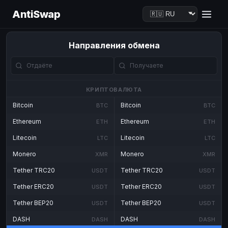
AntiSwap
Направления обмена
КРИПТОВАЛЮТА
Bitcoin
Bitcoin
BTC
BTC
Ethereum
Ethereum
ETH
ETH
Litecoin
Litecoin
LTC
LTC
Monero
Monero
XMR
XMR
Tether TRC20
Tether TRC20
USDT
USDT
Tether ERC20
Tether ERC20
USDT
USDT
Tether BEP20
Tether BEP20
USDT
USDT
DASH
DASH
DASH
DASH