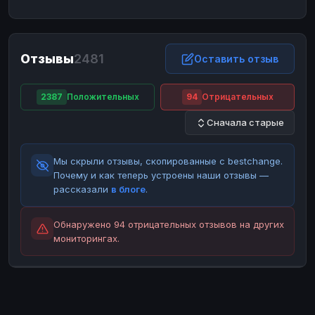
ЮMoney
ЮMoney
RUB
RUB
БАЛАНСЫ КРИПТОБИРЖ
Отзывы
2481
Binance
Binance
Оставить отзыв
RUB
RUB
ИНТЕРНЕТ БАНКИНГ
2387
Положительных
94
Отрицательных
СБЕР
СБЕР
RUB
RUB
Сначала старые
Альфа-Банк
Альфа-Банк
RUB
RUB
Райффайзен
Райффайзен
RUB
RUB
Мы скрыли отзывы, скопированные с bestchange.
ВТБ
ВТБ
RUB
RUB
Почему и как теперь устроены наши отзывы —
рассказали
в блоге
.
Т-Банк
Т-Банк
RUB
RUB
ДЕНЕЖНЫЕ ПЕРЕВОДЫ
Обнаружено 94 отрицательных отзывов на других
мониторингах.
ЗК
ЗК
USD
USD
WU
WU
USD
USD
НАЛИЧНЫЕ ДЕНЬГИ
Наличные
Наличные
RUB
RUB