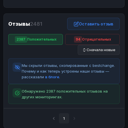
ЮMoney
ЮMoney
RUB
RUB
БАЛАНСЫ КРИПТОБИРЖ
Отзывы
2481
Binance
Binance
Оставить отзыв
RUB
RUB
ИНТЕРНЕТ БАНКИНГ
2387
Положительных
94
Отрицательных
СБЕР
СБЕР
RUB
RUB
Сначала новые
Альфа-Банк
Альфа-Банк
RUB
RUB
Райффайзен
Райффайзен
RUB
RUB
Мы скрыли отзывы, скопированные с bestchange.
ВТБ
ВТБ
RUB
RUB
Почему и как теперь устроены наши отзывы —
рассказали
в блоге
.
Т-Банк
Т-Банк
RUB
RUB
ДЕНЕЖНЫЕ ПЕРЕВОДЫ
Обнаружено 2387 положительных отзывов на
других мониторингах.
ЗК
ЗК
USD
USD
WU
WU
USD
USD
НАЛИЧНЫЕ ДЕНЬГИ
1
Наличные
Наличные
RUB
RUB