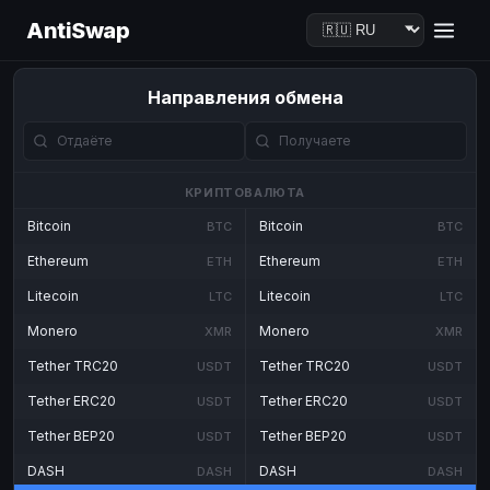
AntiSwap
Направления обмена
КРИПТОВАЛЮТА
Bitcoin
Bitcoin
BTC
BTC
Ethereum
Ethereum
ETH
ETH
Litecoin
Litecoin
LTC
LTC
Monero
Monero
XMR
XMR
Tether TRC20
Tether TRC20
USDT
USDT
Tether ERC20
Tether ERC20
USDT
USDT
Tether BEP20
Tether BEP20
USDT
USDT
DASH
DASH
DASH
DASH