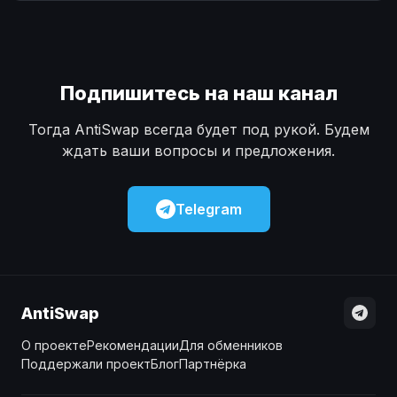
Наличные
Наличные
USD
USD
Наличные
Наличные
KZT
KZT
Подпишитесь на наш канал
Тогда AntiSwap всегда будет под рукой. Будем
ждать ваши вопросы и предложения.
Telegram
AntiSwap
О проекте
Рекомендации
Для обменников
Поддержали проект
Блог
Партнёрка