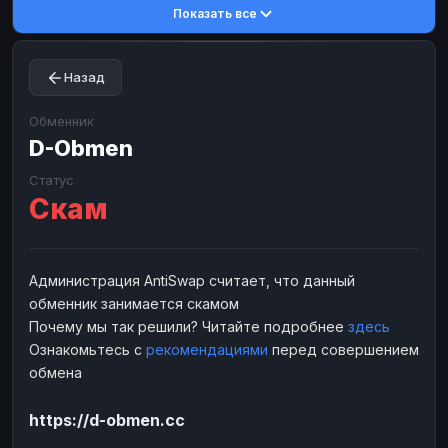
Показать все
Toncoin
Toncoin
TON
TON
Dogecoin
Dogecoin
DOGE
DOGE
Назад
TRX
TRX
TRON
TRON
Bitcoin Cash
Bitcoin Cash
BCH
BCH
Обменник
BinanceCoin
D-Obmen
BinanceCoin
BEP20
BEP20
Ether Classic
Ether Classic
ETC
ETC
Статус
Скам
Solana
Solana
SOL
SOL
Ripple
Ripple
XRP
XRP
ЭЛЕКТРОННЫЕ ДЕНЬГИ
Администрация AntiSwap считает, что данный
обменник занимается скамом
Paxum
Paxum
USD
USD
Почему мы так решили? Читайте подробнее
здесь
Perfect Money
Perfect Money
USD
USD
Ознакомьтесь с
рекомендациями
перед совершением
Payoneer
Payoneer
USD
USD
обмена
PayPal
PayPal
USD
USD
https://d-obmen.cc
Payeer
Payeer
USD
USD