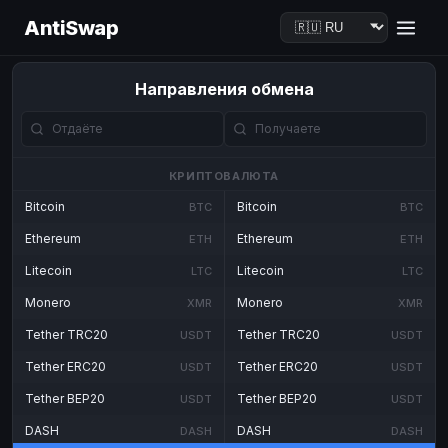
AntiSwap
Направления обмена
КРИПТОВАЛЮТА
Bitcoin
Bitcoin
BTC
BTC
Ethereum
Ethereum
ETH
ETH
Litecoin
Litecoin
LTC
LTC
Monero
Monero
XMR
XMR
Tether TRC20
Tether TRC20
USDT
USDT
Tether ERC20
Tether ERC20
USDT
USDT
Tether BEP20
Tether BEP20
USDT
USDT
DASH
DASH
DASH
DASH