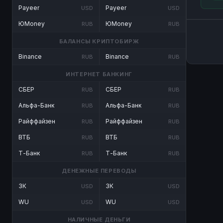
Payeer
Payeer
USD
USD
ЮMoney
ЮMoney
RUB
RUB
БАЛАНСЫ КРИПТОБИРЖ
Binance
Binance
RUB
RUB
ИНТЕРНЕТ БАНКИНГ
СБЕР
СБЕР
RUB
RUB
Альфа-Банк
Альфа-Банк
RUB
RUB
Райффайзен
Райффайзен
RUB
RUB
ВТБ
ВТБ
RUB
RUB
Т-Банк
Т-Банк
RUB
RUB
ДЕНЕЖНЫЕ ПЕРЕВОДЫ
ЗК
ЗК
USD
USD
WU
WU
USD
USD
НАЛИЧНЫЕ ДЕНЬГИ