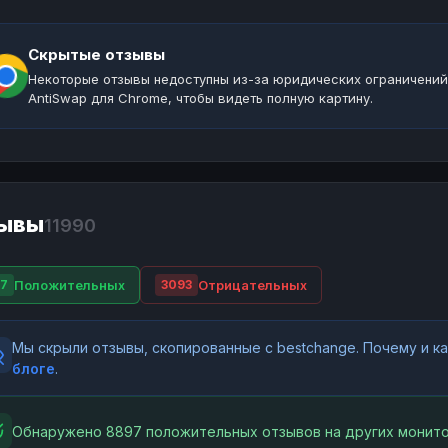
Скрытые отзывы
Некоторые отзывы недоступны из-за юридических ограничений
AntiSwap для Chrome, чтобы видеть полную картину.
ывы
11990
Положительных
Отрицательных
7
3093
Мы скрыли отзывы, скопированные с bestchange. Почему и 
блоге
.
Обнаружено 8897 положительных отзывов на других монито