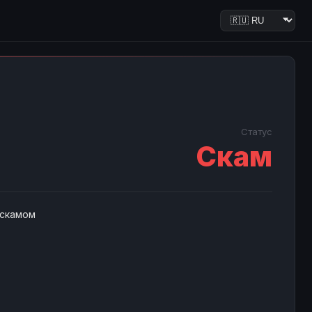
Статус
Скам
 скамом