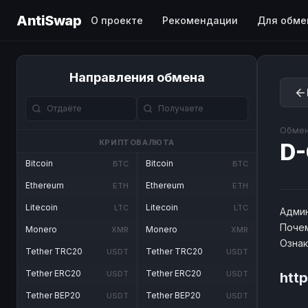
AntiSwap
О проекте
Рекомендации
Для обме
Направления обмена
Обмен
КРИПТОВАЛЮТА
D
Bitcoin
Bitcoin
BTC
BTC
Ethereum
Ethereum
ETH
ETH
Litecoin
Litecoin
LTC
LTC
Админ
Почем
Monero
Monero
XMR
XMR
Озна
Tether TRC20
Tether TRC20
USDT
USDT
Tether ERC20
Tether ERC20
USDT
USDT
htt
Tether BEP20
Tether BEP20
USDT
USDT