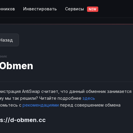
Сервисы
нников
Инвестировать
NEW
Назад
ник
-Obmen
истрация AntiSwap считает, что данный обменник занимается
у мы так решили? Читайте подробнее
здесь
комьтесь с
рекомендациями
перед совершением обмена
ps://d-obmen.cc