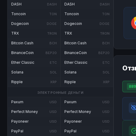
DASH
DASH
DASH
DASH
Toncoin
Toncoin
TON
TON
Dogecoin
Dogecoin
DOGE
DOGE
TRX
TRX
TRON
TRON
Bitcoin Cash
Bitcoin Cash
BCH
BCH
BinanceCoin
BinanceCoin
BEP20
BEP20
Ether Classic
Ether Classic
ETC
ETC
Отз
Solana
Solana
SOL
SOL
Ripple
Ripple
XRP
XRP
889
ЭЛЕКТРОННЫЕ ДЕНЬГИ
Paxum
Paxum
USD
USD
Perfect Money
Perfect Money
USD
USD
Payoneer
Payoneer
USD
USD
PayPal
PayPal
USD
USD