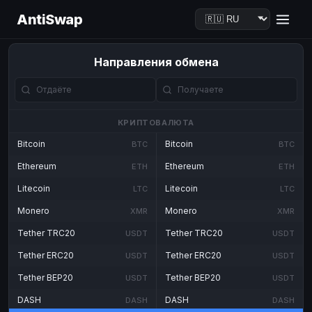
AntiSwap
Направления обмена
КРИПТОВАЛЮТА
Bitcoin
Bitcoin
BTC
BTC
Ethereum
Ethereum
ETH
ETH
Litecoin
Litecoin
LTC
LTC
Monero
Monero
XMR
XMR
Tether TRC20
Tether TRC20
USDT
USDT
Tether ERC20
Tether ERC20
USDT
USDT
Tether BEP20
Tether BEP20
USDT
USDT
DASH
DASH
DASH
DASH