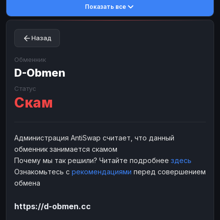
Показать все
Toncoin
Toncoin
TON
TON
Dogecoin
Dogecoin
DOGE
DOGE
Назад
TRX
TRX
TRON
TRON
Bitcoin Cash
Bitcoin Cash
BCH
BCH
Обменник
BinanceCoin
D-Obmen
BinanceCoin
BEP20
BEP20
Ether Classic
Ether Classic
ETC
ETC
Статус
Скам
Solana
Solana
SOL
SOL
Ripple
Ripple
XRP
XRP
ЭЛЕКТРОННЫЕ ДЕНЬГИ
Администрация AntiSwap считает, что данный
обменник занимается скамом
Paxum
Paxum
USD
USD
Почему мы так решили? Читайте подробнее
здесь
Perfect Money
Perfect Money
USD
USD
Ознакомьтесь с
рекомендациями
перед совершением
Payoneer
Payoneer
USD
USD
обмена
PayPal
PayPal
USD
USD
https://d-obmen.cc
Payeer
Payeer
USD
USD