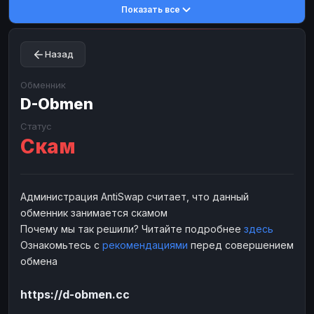
Показать все
Toncoin
Toncoin
TON
TON
Dogecoin
Dogecoin
DOGE
DOGE
Назад
TRX
TRX
TRON
TRON
Bitcoin Cash
Bitcoin Cash
BCH
BCH
Обменник
BinanceCoin
D-Obmen
BinanceCoin
BEP20
BEP20
Ether Classic
Ether Classic
ETC
ETC
Статус
Скам
Solana
Solana
SOL
SOL
Ripple
Ripple
XRP
XRP
ЭЛЕКТРОННЫЕ ДЕНЬГИ
Администрация AntiSwap считает, что данный
обменник занимается скамом
Paxum
Paxum
USD
USD
Почему мы так решили? Читайте подробнее
здесь
Perfect Money
Perfect Money
USD
USD
Ознакомьтесь с
рекомендациями
перед совершением
Payoneer
Payoneer
USD
USD
обмена
PayPal
PayPal
USD
USD
https://d-obmen.cc
Payeer
Payeer
USD
USD