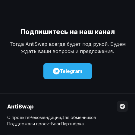
Наличные
Наличные
USD
USD
Наличные
Наличные
KZT
KZT
Подпишитесь на наш канал
Тогда AntiSwap всегда будет под рукой. Будем
ждать ваши вопросы и предложения.
Telegram
AntiSwap
О проекте
Рекомендации
Для обменников
Поддержали проект
Блог
Партнёрка