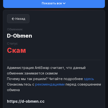
Показать все
Toncoin
Toncoin
TON
TON
Dogecoin
Dogecoin
DOGE
DOGE
Назад
TRX
TRX
TRON
TRON
Bitcoin Cash
Bitcoin Cash
BCH
BCH
Обменник
BinanceCoin
D-Obmen
BinanceCoin
BEP20
BEP20
Ether Classic
Ether Classic
ETC
ETC
Статус
Скам
Solana
Solana
SOL
SOL
Ripple
Ripple
XRP
XRP
ЭЛЕКТРОННЫЕ ДЕНЬГИ
Администрация AntiSwap считает, что данный
обменник занимается скамом
Paxum
Paxum
USD
USD
Почему мы так решили? Читайте подробнее
здесь
Perfect Money
Perfect Money
USD
USD
Ознакомьтесь с
рекомендациями
перед совершением
Payoneer
Payoneer
USD
USD
обмена
PayPal
PayPal
USD
USD
https://d-obmen.cc
Payeer
Payeer
USD
USD