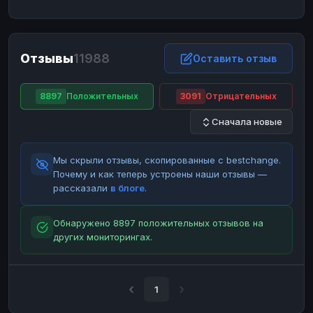
ЮMoney
ЮMoney
RUB
RUB
БАЛАНСЫ КРИПТОБИРЖ
Отзывы
11988
Binance
Binance
Оставить отзыв
RUB
RUB
ИНТЕРНЕТ БАНКИНГ
8897
Положительных
3091
Отрицательных
СБЕР
СБЕР
RUB
RUB
Сначала новые
Альфа-Банк
Альфа-Банк
RUB
RUB
Райффайзен
Райффайзен
RUB
RUB
Мы скрыли отзывы, скопированные с bestchange.
ВТБ
ВТБ
RUB
RUB
Почему и как теперь устроены наши отзывы —
рассказали
в блоге
.
Т-Банк
Т-Банк
RUB
RUB
ДЕНЕЖНЫЕ ПЕРЕВОДЫ
Обнаружено 8897 положительных отзывов на
других мониторингах.
ЗК
ЗК
USD
USD
WU
WU
USD
USD
НАЛИЧНЫЕ ДЕНЬГИ
1
Наличные
Наличные
RUB
RUB