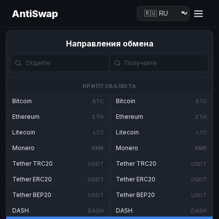
AntiSwap
Направления обмена
КРИПТОВАЛЮТА
Bitcoin
Bitcoin
BTC
BTC
Ethereum
Ethereum
ETH
ETH
Litecoin
Litecoin
LTC
LTC
Monero
Monero
XMR
XMR
Tether TRC20
Tether TRC20
USDT
USDT
Tether ERC20
Tether ERC20
USDT
USDT
Tether BEP20
Tether BEP20
USDT
USDT
DASH
DASH
DASH
DASH