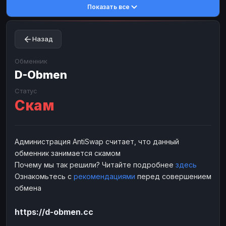
Показать все
Toncoin
Toncoin
TON
TON
Dogecoin
Dogecoin
DOGE
DOGE
Назад
TRX
TRX
TRON
TRON
Bitcoin Cash
Bitcoin Cash
BCH
BCH
Обменник
BinanceCoin
D-Obmen
BinanceCoin
BEP20
BEP20
Ether Classic
Ether Classic
ETC
ETC
Статус
Скам
Solana
Solana
SOL
SOL
Ripple
Ripple
XRP
XRP
ЭЛЕКТРОННЫЕ ДЕНЬГИ
Администрация AntiSwap считает, что данный
обменник занимается скамом
Paxum
Paxum
USD
USD
Почему мы так решили? Читайте подробнее
здесь
Perfect Money
Perfect Money
USD
USD
Ознакомьтесь с
рекомендациями
перед совершением
Payoneer
Payoneer
USD
USD
обмена
PayPal
PayPal
USD
USD
https://d-obmen.cc
Payeer
Payeer
USD
USD