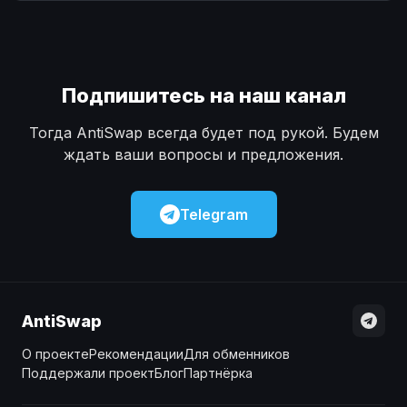
Наличные
Наличные
USD
USD
Наличные
Наличные
KZT
KZT
Подпишитесь на наш канал
Тогда AntiSwap всегда будет под рукой. Будем
ждать ваши вопросы и предложения.
Telegram
AntiSwap
О проекте
Рекомендации
Для обменников
Поддержали проект
Блог
Партнёрка