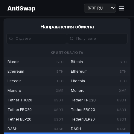
AntiSwap
Направления обмена
КРИПТОВАЛЮТА
Bitcoin
Bitcoin
BTC
BTC
Ethereum
Ethereum
ETH
ETH
Litecoin
Litecoin
LTC
LTC
Monero
Monero
XMR
XMR
Tether TRC20
Tether TRC20
USDT
USDT
Tether ERC20
Tether ERC20
USDT
USDT
Tether BEP20
Tether BEP20
USDT
USDT
DASH
DASH
DASH
DASH