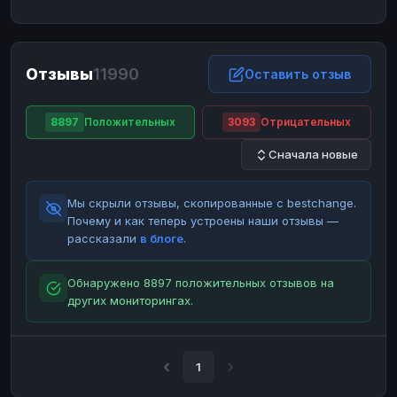
ЮMoney
ЮMoney
RUB
RUB
БАЛАНСЫ КРИПТОБИРЖ
Отзывы
11990
Binance
Binance
Оставить отзыв
RUB
RUB
ИНТЕРНЕТ БАНКИНГ
8897
Положительных
3093
Отрицательных
СБЕР
СБЕР
RUB
RUB
Сначала новые
Альфа-Банк
Альфа-Банк
RUB
RUB
Райффайзен
Райффайзен
RUB
RUB
Мы скрыли отзывы, скопированные с bestchange.
ВТБ
ВТБ
RUB
RUB
Почему и как теперь устроены наши отзывы —
рассказали
в блоге
.
Т-Банк
Т-Банк
RUB
RUB
ДЕНЕЖНЫЕ ПЕРЕВОДЫ
Обнаружено 8897 положительных отзывов на
других мониторингах.
ЗК
ЗК
USD
USD
WU
WU
USD
USD
НАЛИЧНЫЕ ДЕНЬГИ
1
Наличные
Наличные
RUB
RUB