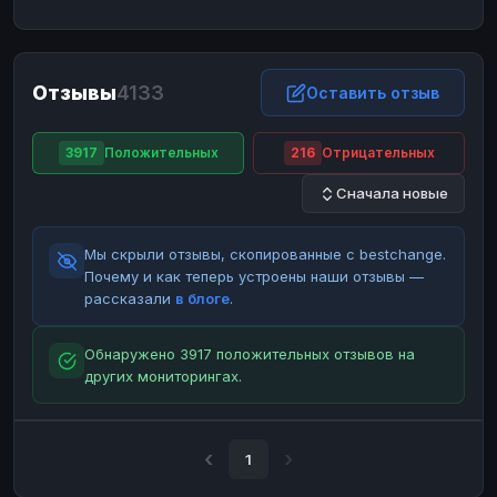
ЮMoney
ЮMoney
RUB
RUB
БАЛАНСЫ КРИПТОБИРЖ
Отзывы
4133
Binance
Binance
Оставить отзыв
RUB
RUB
ИНТЕРНЕТ БАНКИНГ
3917
Положительных
216
Отрицательных
СБЕР
СБЕР
RUB
RUB
Сначала новые
Альфа-Банк
Альфа-Банк
RUB
RUB
Райффайзен
Райффайзен
RUB
RUB
Мы скрыли отзывы, скопированные с bestchange.
ВТБ
ВТБ
RUB
RUB
Почему и как теперь устроены наши отзывы —
рассказали
в блоге
.
Т-Банк
Т-Банк
RUB
RUB
ДЕНЕЖНЫЕ ПЕРЕВОДЫ
Обнаружено 3917 положительных отзывов на
других мониторингах.
ЗК
ЗК
USD
USD
WU
WU
USD
USD
НАЛИЧНЫЕ ДЕНЬГИ
1
Наличные
Наличные
RUB
RUB