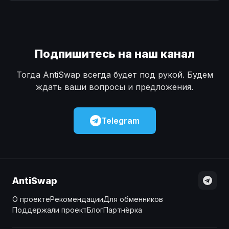
Наличные
Наличные
USD
USD
Наличные
Наличные
KZT
KZT
Подпишитесь на наш канал
Тогда AntiSwap всегда будет под рукой. Будем
ждать ваши вопросы и предложения.
Telegram
AntiSwap
О проекте
Рекомендации
Для обменников
Поддержали проект
Блог
Партнёрка