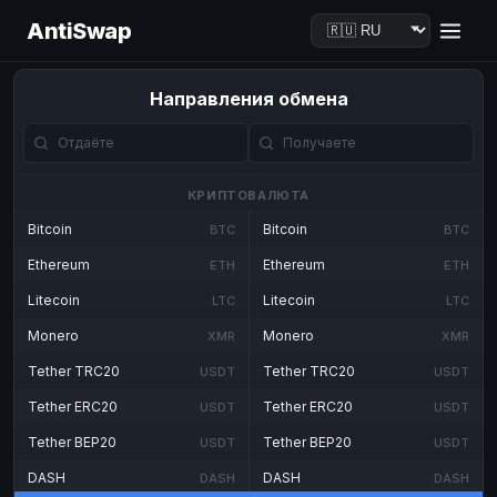
AntiSwap
Направления обмена
КРИПТОВАЛЮТА
Bitcoin
Bitcoin
BTC
BTC
Ethereum
Ethereum
ETH
ETH
Litecoin
Litecoin
LTC
LTC
Monero
Monero
XMR
XMR
Tether TRC20
Tether TRC20
USDT
USDT
Tether ERC20
Tether ERC20
USDT
USDT
Tether BEP20
Tether BEP20
USDT
USDT
DASH
DASH
DASH
DASH