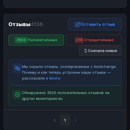
ЮMoney
ЮMoney
RUB
RUB
БАЛАНСЫ КРИПТОБИРЖ
Отзывы
4136
Binance
Binance
Оставить отзыв
RUB
RUB
ИНТЕРНЕТ БАНКИНГ
3920
Положительных
216
Отрицательных
СБЕР
СБЕР
RUB
RUB
Сначала новые
Альфа-Банк
Альфа-Банк
RUB
RUB
Райффайзен
Райффайзен
RUB
RUB
Мы скрыли отзывы, скопированные с bestchange.
ВТБ
ВТБ
RUB
RUB
Почему и как теперь устроены наши отзывы —
рассказали
в блоге
.
Т-Банк
Т-Банк
RUB
RUB
ДЕНЕЖНЫЕ ПЕРЕВОДЫ
Обнаружено 3920 положительных отзывов на
других мониторингах.
ЗК
ЗК
USD
USD
WU
WU
USD
USD
НАЛИЧНЫЕ ДЕНЬГИ
1
Наличные
Наличные
RUB
RUB