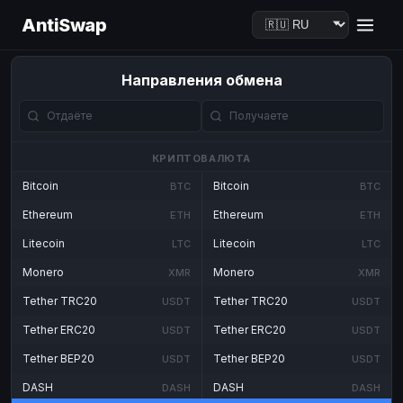
AntiSwap
Направления обмена
КРИПТОВАЛЮТА
Bitcoin
Bitcoin
BTC
BTC
Ethereum
Ethereum
ETH
ETH
Litecoin
Litecoin
LTC
LTC
Monero
Monero
XMR
XMR
Tether TRC20
Tether TRC20
USDT
USDT
Tether ERC20
Tether ERC20
USDT
USDT
Tether BEP20
Tether BEP20
USDT
USDT
DASH
DASH
DASH
DASH