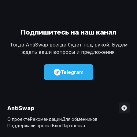
Наличные
Наличные
USD
USD
Наличные
Наличные
KZT
KZT
Подпишитесь на наш канал
Тогда AntiSwap всегда будет под рукой. Будем
ждать ваши вопросы и предложения.
Telegram
AntiSwap
О проекте
Рекомендации
Для обменников
Поддержали проект
Блог
Партнёрка