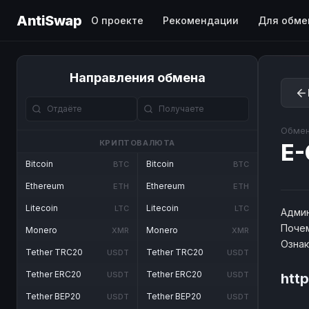
AntiSwap
О проекте
Рекомендации
Для обме
Направления обмена
Обмен
КРИПТОВАЛЮТА
E-
Bitcoin
Bitcoin
BTC
BTC
Ethereum
Ethereum
ETH
ETH
Litecoin
Litecoin
LTC
LTC
Админ
Почем
Monero
Monero
XMR
XMR
Озна
Tether TRC20
Tether TRC20
USDT
USDT
Tether ERC20
Tether ERC20
USDT
USDT
http
Tether BEP20
Tether BEP20
USDT
USDT