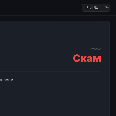
Статус
Скам
 скамом