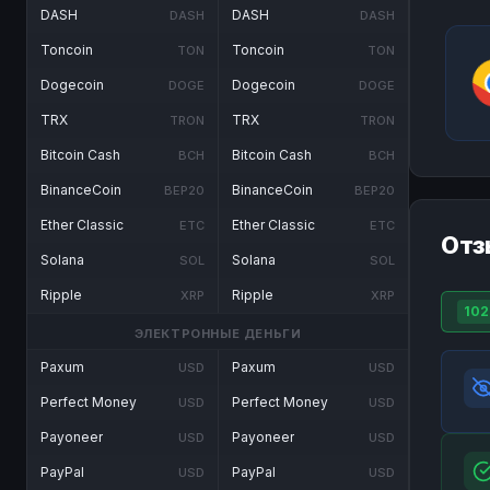
DASH
DASH
DASH
DASH
Toncoin
Toncoin
TON
TON
Dogecoin
Dogecoin
DOGE
DOGE
TRX
TRX
TRON
TRON
Bitcoin Cash
Bitcoin Cash
BCH
BCH
BinanceCoin
BinanceCoin
BEP20
BEP20
Ether Classic
Ether Classic
ETC
ETC
Отз
Solana
Solana
SOL
SOL
Ripple
Ripple
XRP
XRP
102
ЭЛЕКТРОННЫЕ ДЕНЬГИ
Paxum
Paxum
USD
USD
Perfect Money
Perfect Money
USD
USD
Payoneer
Payoneer
USD
USD
PayPal
PayPal
USD
USD