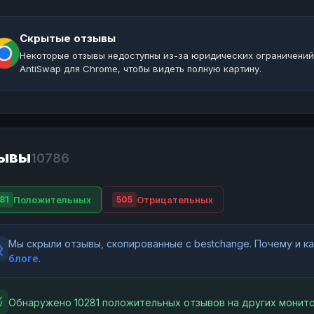
Скрытые отзывы
Некоторые отзывы недоступны из-за юридических ограничений
AntiSwap для Chrome, чтобы видеть полную картину.
ывы
10786
Положительных
Отрицательных
81
505
Мы скрыли отзывы, скопированные с bestchange. Почему и 
блоге
.
Обнаружено 10281 положительных отзывов на других монито