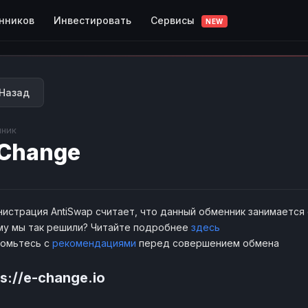
Сервисы
нников
Инвестировать
NEW
Назад
ник
Change
истрация AntiSwap считает, что данный обменник занимается
у мы так решили? Читайте подробнее
здесь
комьтесь с
рекомендациями
перед совершением обмена
s://e-change.io