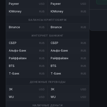
Payeer
Payeer
USD
USD
ЮMoney
ЮMoney
RUB
RUB
БАЛАНСЫ КРИПТОБИРЖ
Binance
Binance
RUB
RUB
ИНТЕРНЕТ БАНКИНГ
СБЕР
СБЕР
RUB
RUB
Альфа-Банк
Альфа-Банк
RUB
RUB
Райффайзен
Райффайзен
RUB
RUB
ВТБ
ВТБ
RUB
RUB
Т-Банк
Т-Банк
RUB
RUB
ДЕНЕЖНЫЕ ПЕРЕВОДЫ
ЗК
ЗК
USD
USD
WU
WU
USD
USD
НАЛИЧНЫЕ ДЕНЬГИ