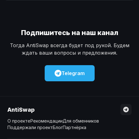
Наличные
Наличные
USD
USD
Наличные
Наличные
KZT
KZT
Подпишитесь на наш канал
Тогда AntiSwap всегда будет под рукой. Будем
ждать ваши вопросы и предложения.
Telegram
AntiSwap
О проекте
Рекомендации
Для обменников
Поддержали проект
Блог
Партнёрка