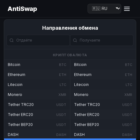
AntiSwap
Направления обмена
КРИПТОВАЛЮТА
Bitcoin
Bitcoin
BTC
BTC
Ethereum
Ethereum
ETH
ETH
Litecoin
Litecoin
LTC
LTC
Monero
Monero
XMR
XMR
Tether TRC20
Tether TRC20
USDT
USDT
Tether ERC20
Tether ERC20
USDT
USDT
Tether BEP20
Tether BEP20
USDT
USDT
DASH
DASH
DASH
DASH