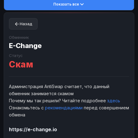
Показать все
Toncoin
Toncoin
TON
TON
Dogecoin
Dogecoin
DOGE
DOGE
Назад
TRX
TRX
TRON
TRON
Bitcoin Cash
Bitcoin Cash
BCH
BCH
Обменник
BinanceCoin
E-Change
BinanceCoin
BEP20
BEP20
Ether Classic
Ether Classic
ETC
ETC
Статус
Скам
Solana
Solana
SOL
SOL
Ripple
Ripple
XRP
XRP
ЭЛЕКТРОННЫЕ ДЕНЬГИ
Администрация AntiSwap считает, что данный
обменник занимается скамом
Paxum
Paxum
USD
USD
Почему мы так решили? Читайте подробнее
здесь
Perfect Money
Perfect Money
USD
USD
Ознакомьтесь с
рекомендациями
перед совершением
Payoneer
Payoneer
USD
USD
обмена
PayPal
PayPal
USD
USD
https://e-change.io
Payeer
Payeer
USD
USD