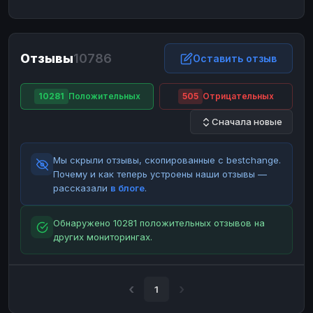
ЮMoney
ЮMoney
RUB
RUB
БАЛАНСЫ КРИПТОБИРЖ
Отзывы
10786
Binance
Binance
Оставить отзыв
RUB
RUB
ИНТЕРНЕТ БАНКИНГ
10281
Положительных
505
Отрицательных
СБЕР
СБЕР
RUB
RUB
Сначала новые
Альфа-Банк
Альфа-Банк
RUB
RUB
Райффайзен
Райффайзен
RUB
RUB
Мы скрыли отзывы, скопированные с bestchange.
ВТБ
ВТБ
RUB
RUB
Почему и как теперь устроены наши отзывы —
рассказали
в блоге
.
Т-Банк
Т-Банк
RUB
RUB
ДЕНЕЖНЫЕ ПЕРЕВОДЫ
Обнаружено 10281 положительных отзывов на
других мониторингах.
ЗК
ЗК
USD
USD
WU
WU
USD
USD
НАЛИЧНЫЕ ДЕНЬГИ
1
Наличные
Наличные
RUB
RUB