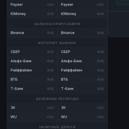
Payeer
Payeer
USD
USD
ЮMoney
ЮMoney
RUB
RUB
БАЛАНСЫ КРИПТОБИРЖ
Binance
Binance
RUB
RUB
ИНТЕРНЕТ БАНКИНГ
СБЕР
СБЕР
RUB
RUB
Альфа-Банк
Альфа-Банк
RUB
RUB
Райффайзен
Райффайзен
RUB
RUB
ВТБ
ВТБ
RUB
RUB
Т-Банк
Т-Банк
RUB
RUB
ДЕНЕЖНЫЕ ПЕРЕВОДЫ
ЗК
ЗК
USD
USD
WU
WU
USD
USD
НАЛИЧНЫЕ ДЕНЬГИ