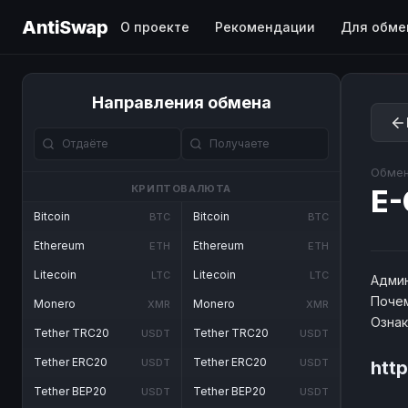
AntiSwap
О проекте
Рекомендации
Для обме
Направления обмена
Обмен
КРИПТОВАЛЮТА
E-
Bitcoin
Bitcoin
BTC
BTC
Ethereum
Ethereum
ETH
ETH
Litecoin
Litecoin
LTC
LTC
Админ
Почем
Monero
Monero
XMR
XMR
Озна
Tether TRC20
Tether TRC20
USDT
USDT
Tether ERC20
Tether ERC20
USDT
USDT
http
Tether BEP20
Tether BEP20
USDT
USDT