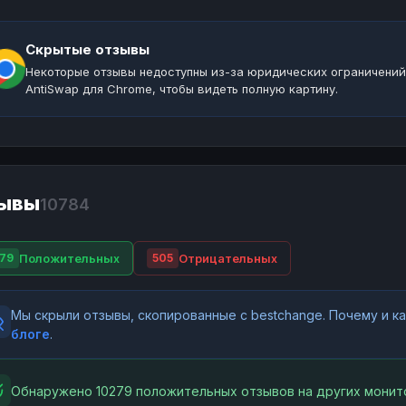
Скрытые отзывы
Некоторые отзывы недоступны из-за юридических ограничений
AntiSwap для Chrome, чтобы видеть полную картину.
ывы
10784
Положительных
Отрицательных
79
505
Мы скрыли отзывы, скопированные с bestchange. Почему и 
блоге
.
Обнаружено 10279 положительных отзывов на других монит