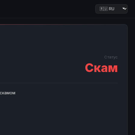
Статус
Скам
 скамом