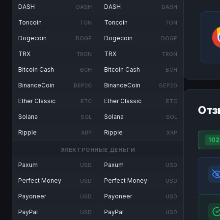
DASH
DASH
DASH
DASH
Toncoin
Toncoin
TON
TON
Dogecoin
Dogecoin
DOGE
DOGE
TRX
TRX
TRON
TRON
Bitcoin Cash
Bitcoin Cash
BCH
BCH
BinanceCoin
BinanceCoin
BEP20
BEP20
Ether Classic
Ether Classic
ETC
ETC
Отз
Solana
Solana
SOL
SOL
Ripple
Ripple
XRP
XRP
102
ЭЛЕКТРОННЫЕ ДЕНЬГИ
Paxum
Paxum
USD
USD
Perfect Money
Perfect Money
USD
USD
Payoneer
Payoneer
USD
USD
PayPal
PayPal
USD
USD