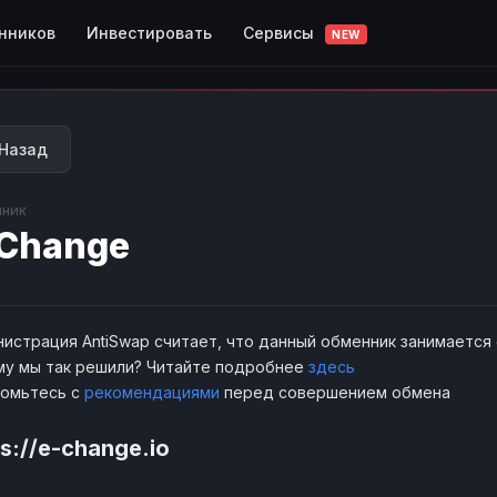
Сервисы
нников
Инвестировать
NEW
Назад
ник
Change
истрация AntiSwap считает, что данный обменник занимается
у мы так решили? Читайте подробнее
здесь
комьтесь с
рекомендациями
перед совершением обмена
s://e-change.io