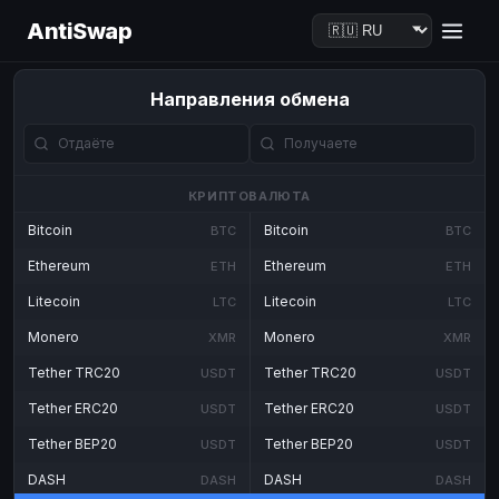
AntiSwap
Направления обмена
КРИПТОВАЛЮТА
Bitcoin
Bitcoin
BTC
BTC
Ethereum
Ethereum
ETH
ETH
Litecoin
Litecoin
LTC
LTC
Monero
Monero
XMR
XMR
Tether TRC20
Tether TRC20
USDT
USDT
Tether ERC20
Tether ERC20
USDT
USDT
Tether BEP20
Tether BEP20
USDT
USDT
DASH
DASH
DASH
DASH