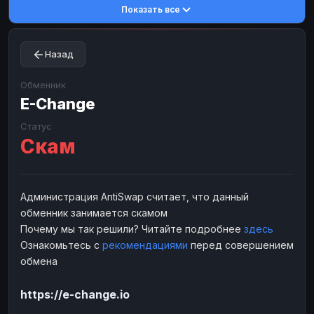
Показать все
Toncoin
Toncoin
TON
TON
Dogecoin
Dogecoin
DOGE
DOGE
Назад
TRX
TRX
TRON
TRON
Bitcoin Cash
Bitcoin Cash
BCH
BCH
Обменник
BinanceCoin
E-Change
BinanceCoin
BEP20
BEP20
Ether Classic
Ether Classic
ETC
ETC
Статус
Скам
Solana
Solana
SOL
SOL
Ripple
Ripple
XRP
XRP
ЭЛЕКТРОННЫЕ ДЕНЬГИ
Администрация AntiSwap считает, что данный
обменник занимается скамом
Paxum
Paxum
USD
USD
Почему мы так решили? Читайте подробнее
здесь
Perfect Money
Perfect Money
USD
USD
Ознакомьтесь с
рекомендациями
перед совершением
Payoneer
Payoneer
USD
USD
обмена
PayPal
PayPal
USD
USD
https://e-change.io
Payeer
Payeer
USD
USD