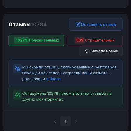
ЮMoney
ЮMoney
RUB
RUB
БАЛАНСЫ КРИПТОБИРЖ
Отзывы
10784
Binance
Binance
Оставить отзыв
RUB
RUB
ИНТЕРНЕТ БАНКИНГ
10279
Положительных
505
Отрицательных
СБЕР
СБЕР
RUB
RUB
Сначала новые
Альфа-Банк
Альфа-Банк
RUB
RUB
Райффайзен
Райффайзен
RUB
RUB
Мы скрыли отзывы, скопированные с bestchange.
ВТБ
ВТБ
RUB
RUB
Почему и как теперь устроены наши отзывы —
рассказали
в блоге
.
Т-Банк
Т-Банк
RUB
RUB
ДЕНЕЖНЫЕ ПЕРЕВОДЫ
Обнаружено 10279 положительных отзывов на
других мониторингах.
ЗК
ЗК
USD
USD
WU
WU
USD
USD
НАЛИЧНЫЕ ДЕНЬГИ
1
Наличные
Наличные
RUB
RUB