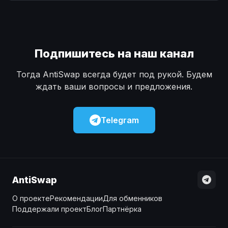
Наличные
Наличные
USD
USD
Наличные
Наличные
KZT
KZT
Подпишитесь на наш канал
Тогда AntiSwap всегда будет под рукой. Будем
ждать ваши вопросы и предложения.
Telegram
AntiSwap
О проекте
Рекомендации
Для обменников
Поддержали проект
Блог
Партнёрка