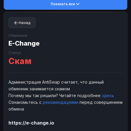
Показать все
Toncoin
Toncoin
TON
TON
Dogecoin
Dogecoin
DOGE
DOGE
Назад
TRX
TRX
TRON
TRON
Bitcoin Cash
Bitcoin Cash
BCH
BCH
Обменник
BinanceCoin
E-Change
BinanceCoin
BEP20
BEP20
Ether Classic
Ether Classic
ETC
ETC
Статус
Скам
Solana
Solana
SOL
SOL
Ripple
Ripple
XRP
XRP
ЭЛЕКТРОННЫЕ ДЕНЬГИ
Администрация AntiSwap считает, что данный
обменник занимается скамом
Paxum
Paxum
USD
USD
Почему мы так решили? Читайте подробнее
здесь
Perfect Money
Perfect Money
USD
USD
Ознакомьтесь с
рекомендациями
перед совершением
Payoneer
Payoneer
USD
USD
обмена
PayPal
PayPal
USD
USD
https://e-change.io
Payeer
Payeer
USD
USD