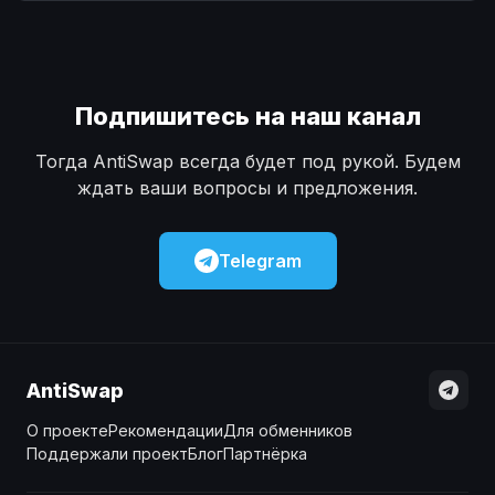
Наличные
Наличные
USD
USD
Наличные
Наличные
KZT
KZT
Подпишитесь на наш канал
Тогда AntiSwap всегда будет под рукой. Будем
ждать ваши вопросы и предложения.
Telegram
AntiSwap
О проекте
Рекомендации
Для обменников
Поддержали проект
Блог
Партнёрка