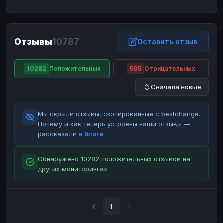
ЮMoney
ЮMoney
RUB
RUB
БАЛАНСЫ КРИПТОБИРЖ
Отзывы
10787
Binance
Binance
Оставить отзыв
RUB
RUB
ИНТЕРНЕТ БАНКИНГ
10282
Положительных
505
Отрицательных
СБЕР
СБЕР
RUB
RUB
Сначала новые
Альфа-Банк
Альфа-Банк
RUB
RUB
Райффайзен
Райффайзен
RUB
RUB
Мы скрыли отзывы, скопированные с bestchange.
ВТБ
ВТБ
RUB
RUB
Почему и как теперь устроены наши отзывы —
рассказали
в блоге
.
Т-Банк
Т-Банк
RUB
RUB
ДЕНЕЖНЫЕ ПЕРЕВОДЫ
Обнаружено 10282 положительных отзывов на
других мониторингах.
ЗК
ЗК
USD
USD
WU
WU
USD
USD
НАЛИЧНЫЕ ДЕНЬГИ
1
Наличные
Наличные
RUB
RUB