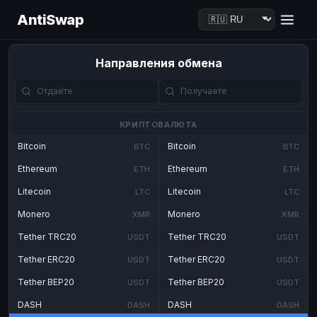
AntiSwap
Направления обмена
КРИПТОВАЛЮТА
Bitcoin
Bitcoin
BTC
BTC
Ethereum
Ethereum
ETH
ETH
Litecoin
Litecoin
LTC
LTC
Monero
Monero
XMR
XMR
Tether TRC20
Tether TRC20
USDT
USDT
Tether ERC20
Tether ERC20
USDT
USDT
Tether BEP20
Tether BEP20
USDT
USDT
DASH
DASH
DASH
DASH