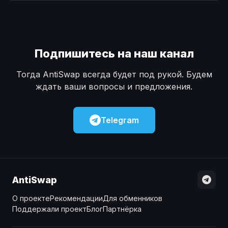
Наличные
Наличные
USD
USD
Наличные
Наличные
KZT
KZT
Подпишитесь на наш канал
Тогда AntiSwap всегда будет под рукой. Будем
ждать ваши вопросы и предложения.
Telegram
AntiSwap
О проекте
Рекомендации
Для обменников
Поддержали проект
Блог
Партнёрка