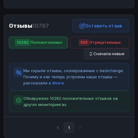
ЮMoney
ЮMoney
RUB
RUB
БАЛАНСЫ КРИПТОБИРЖ
Отзывы
10787
Binance
Binance
Оставить отзыв
RUB
RUB
ИНТЕРНЕТ БАНКИНГ
10282
Положительных
505
Отрицательных
СБЕР
СБЕР
RUB
RUB
Сначала новые
Альфа-Банк
Альфа-Банк
RUB
RUB
Райффайзен
Райффайзен
RUB
RUB
Мы скрыли отзывы, скопированные с bestchange.
ВТБ
ВТБ
RUB
RUB
Почему и как теперь устроены наши отзывы —
рассказали
в блоге
.
Т-Банк
Т-Банк
RUB
RUB
ДЕНЕЖНЫЕ ПЕРЕВОДЫ
Обнаружено 10282 положительных отзывов на
других мониторингах.
ЗК
ЗК
USD
USD
WU
WU
USD
USD
НАЛИЧНЫЕ ДЕНЬГИ
1
Наличные
Наличные
RUB
RUB