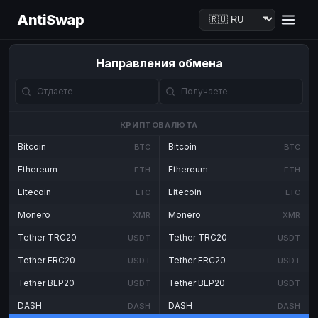
AntiSwap
Направления обмена
КРИПТОВАЛЮТА
Bitcoin
Bitcoin
BTC
BTC
Ethereum
Ethereum
ETH
ETH
Litecoin
Litecoin
LTC
LTC
Monero
Monero
XMR
XMR
Tether TRC20
Tether TRC20
USDT
USDT
Tether ERC20
Tether ERC20
USDT
USDT
Tether BEP20
Tether BEP20
USDT
USDT
DASH
DASH
DASH
DASH