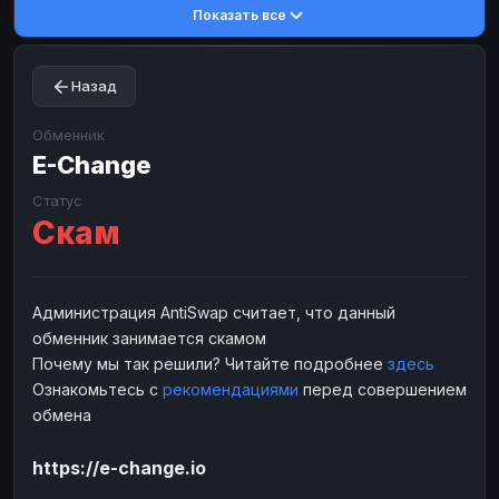
Показать все
Toncoin
Toncoin
TON
TON
Dogecoin
Dogecoin
DOGE
DOGE
Назад
TRX
TRX
TRON
TRON
Bitcoin Cash
Bitcoin Cash
BCH
BCH
Обменник
BinanceCoin
E-Change
BinanceCoin
BEP20
BEP20
Ether Classic
Ether Classic
ETC
ETC
Статус
Скам
Solana
Solana
SOL
SOL
Ripple
Ripple
XRP
XRP
ЭЛЕКТРОННЫЕ ДЕНЬГИ
Администрация AntiSwap считает, что данный
обменник занимается скамом
Paxum
Paxum
USD
USD
Почему мы так решили? Читайте подробнее
здесь
Perfect Money
Perfect Money
USD
USD
Ознакомьтесь с
рекомендациями
перед совершением
Payoneer
Payoneer
USD
USD
обмена
PayPal
PayPal
USD
USD
https://e-change.io
Payeer
Payeer
USD
USD