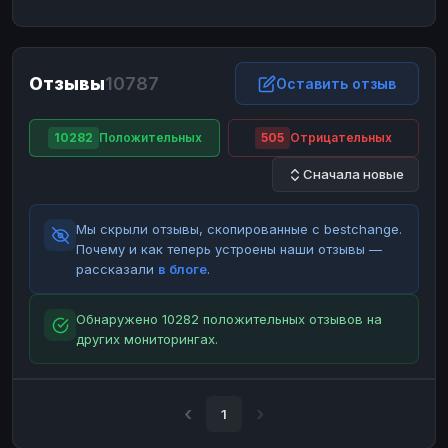
ЮMoney
ЮMoney
RUB
RUB
БАЛАНСЫ КРИПТОБИРЖ
Отзывы
10787
Binance
Binance
Оставить отзыв
RUB
RUB
ИНТЕРНЕТ БАНКИНГ
10282
Положительных
505
Отрицательных
СБЕР
СБЕР
RUB
RUB
Сначала новые
Альфа-Банк
Альфа-Банк
RUB
RUB
Райффайзен
Райффайзен
RUB
RUB
Мы скрыли отзывы, скопированные с bestchange.
ВТБ
ВТБ
RUB
RUB
Почему и как теперь устроены наши отзывы —
рассказали
в блоге
.
Т-Банк
Т-Банк
RUB
RUB
ДЕНЕЖНЫЕ ПЕРЕВОДЫ
Обнаружено 10282 положительных отзывов на
других мониторингах.
ЗК
ЗК
USD
USD
WU
WU
USD
USD
НАЛИЧНЫЕ ДЕНЬГИ
1
Наличные
Наличные
RUB
RUB