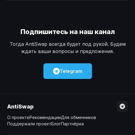
Наличные
Наличные
USD
USD
Наличные
Наличные
KZT
KZT
Подпишитесь на наш канал
Тогда AntiSwap всегда будет под рукой. Будем
ждать ваши вопросы и предложения.
Telegram
AntiSwap
О проекте
Рекомендации
Для обменников
Поддержали проект
Блог
Партнёрка