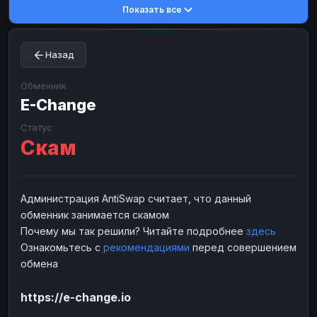
Показать все
Toncoin
Toncoin
TON
TON
Dogecoin
Dogecoin
DOGE
DOGE
Назад
TRX
TRX
TRON
TRON
Bitcoin Cash
Bitcoin Cash
BCH
BCH
Обменник
BinanceCoin
E-Change
BinanceCoin
BEP20
BEP20
Ether Classic
Ether Classic
ETC
ETC
Статус
Скам
Solana
Solana
SOL
SOL
Ripple
Ripple
XRP
XRP
ЭЛЕКТРОННЫЕ ДЕНЬГИ
Администрация AntiSwap считает, что данный
обменник занимается скамом
Paxum
Paxum
USD
USD
Почему мы так решили? Читайте подробнее
здесь
Perfect Money
Perfect Money
USD
USD
Ознакомьтесь с
рекомендациями
перед совершением
Payoneer
Payoneer
USD
USD
обмена
PayPal
PayPal
USD
USD
https://e-change.io
Payeer
Payeer
USD
USD