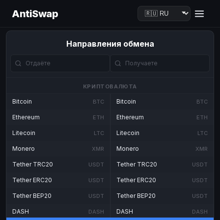
AntiSwap
Направления обмена
КРИПТОВАЛЮТА
Bitcoin
Bitcoin
BTC
BTC
Ethereum
Ethereum
ETH
ETH
Litecoin
Litecoin
LTC
LTC
Monero
Monero
XMR
XMR
Tether TRC20
Tether TRC20
USDT
USDT
Tether ERC20
Tether ERC20
USDT
USDT
Tether BEP20
Tether BEP20
USDT
USDT
DASH
DASH
DASH
DASH