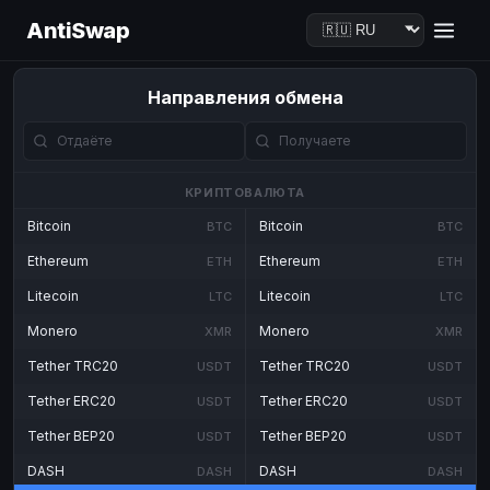
AntiSwap
Направления обмена
КРИПТОВАЛЮТА
Bitcoin
Bitcoin
BTC
BTC
Ethereum
Ethereum
ETH
ETH
Litecoin
Litecoin
LTC
LTC
Monero
Monero
XMR
XMR
Tether TRC20
Tether TRC20
USDT
USDT
Tether ERC20
Tether ERC20
USDT
USDT
Tether BEP20
Tether BEP20
USDT
USDT
DASH
DASH
DASH
DASH