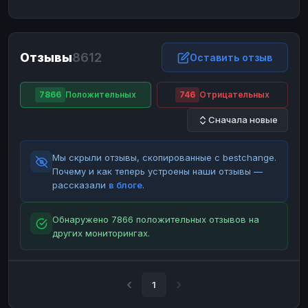
ЮMoney
ЮMoney
RUB
RUB
БАЛАНСЫ КРИПТОБИРЖ
Отзывы
8612
Binance
Binance
Оставить отзыв
RUB
RUB
ИНТЕРНЕТ БАНКИНГ
7866
Положительных
746
Отрицательных
СБЕР
СБЕР
RUB
RUB
Сначала новые
Альфа-Банк
Альфа-Банк
RUB
RUB
Райффайзен
Райффайзен
RUB
RUB
Мы скрыли отзывы, скопированные с bestchange.
ВТБ
ВТБ
RUB
RUB
Почему и как теперь устроены наши отзывы —
рассказали
в блоге
.
Т-Банк
Т-Банк
RUB
RUB
ДЕНЕЖНЫЕ ПЕРЕВОДЫ
Обнаружено 7866 положительных отзывов на
других мониторингах.
ЗК
ЗК
USD
USD
WU
WU
USD
USD
НАЛИЧНЫЕ ДЕНЬГИ
1
Наличные
Наличные
RUB
RUB