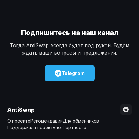
Наличные
Наличные
USD
USD
Наличные
Наличные
KZT
KZT
Подпишитесь на наш канал
Тогда AntiSwap всегда будет под рукой. Будем
ждать ваши вопросы и предложения.
Telegram
AntiSwap
О проекте
Рекомендации
Для обменников
Поддержали проект
Блог
Партнёрка