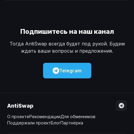
Наличные
Наличные
USD
USD
Наличные
Наличные
KZT
KZT
Подпишитесь на наш канал
Тогда AntiSwap всегда будет под рукой. Будем
ждать ваши вопросы и предложения.
Telegram
AntiSwap
О проекте
Рекомендации
Для обменников
Поддержали проект
Блог
Партнёрка