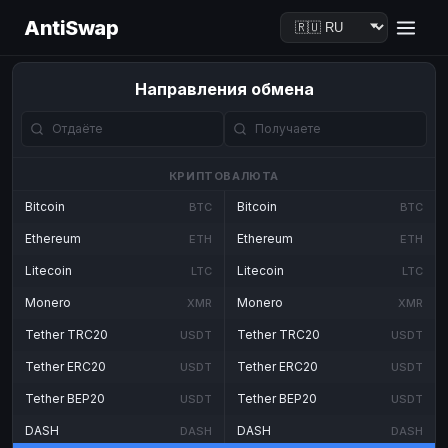
AntiSwap
Направления обмена
КРИПТОВАЛЮТА
Bitcoin
Bitcoin
BTC
BTC
Ethereum
Ethereum
ETH
ETH
Litecoin
Litecoin
LTC
LTC
Monero
Monero
XMR
XMR
Tether TRC20
Tether TRC20
USDT
USDT
Tether ERC20
Tether ERC20
USDT
USDT
Tether BEP20
Tether BEP20
USDT
USDT
DASH
DASH
DASH
DASH