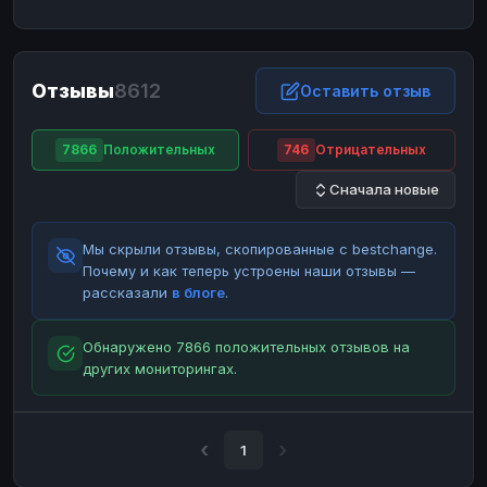
ЮMoney
ЮMoney
RUB
RUB
БАЛАНСЫ КРИПТОБИРЖ
Отзывы
8612
Binance
Binance
Оставить отзыв
RUB
RUB
ИНТЕРНЕТ БАНКИНГ
7866
Положительных
746
Отрицательных
СБЕР
СБЕР
RUB
RUB
Сначала новые
Альфа-Банк
Альфа-Банк
RUB
RUB
Райффайзен
Райффайзен
RUB
RUB
Мы скрыли отзывы, скопированные с bestchange.
ВТБ
ВТБ
RUB
RUB
Почему и как теперь устроены наши отзывы —
рассказали
в блоге
.
Т-Банк
Т-Банк
RUB
RUB
ДЕНЕЖНЫЕ ПЕРЕВОДЫ
Обнаружено 7866 положительных отзывов на
других мониторингах.
ЗК
ЗК
USD
USD
WU
WU
USD
USD
НАЛИЧНЫЕ ДЕНЬГИ
1
Наличные
Наличные
RUB
RUB