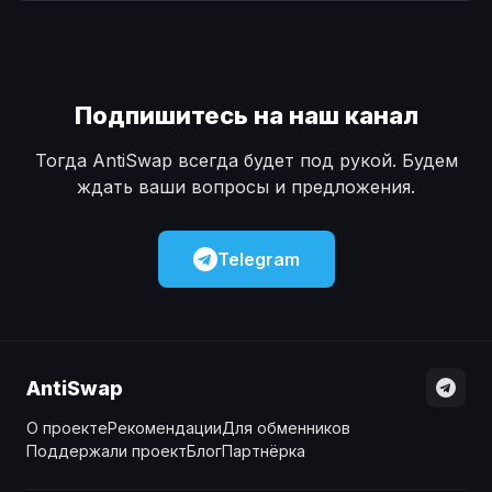
Наличные
Наличные
USD
USD
Наличные
Наличные
KZT
KZT
Подпишитесь на наш канал
Тогда AntiSwap всегда будет под рукой. Будем
ждать ваши вопросы и предложения.
Telegram
AntiSwap
О проекте
Рекомендации
Для обменников
Поддержали проект
Блог
Партнёрка