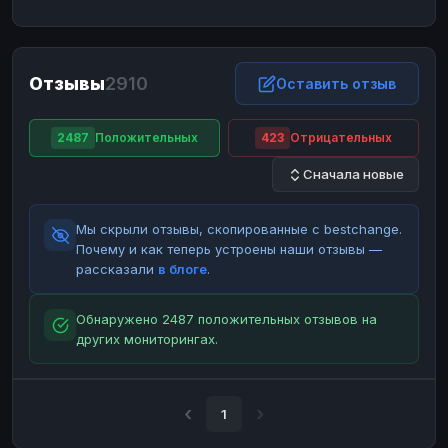
ЮMoney
ЮMoney
RUB
RUB
БАЛАНСЫ КРИПТОБИРЖ
Отзывы
2910
Binance
Binance
Оставить отзыв
RUB
RUB
ИНТЕРНЕТ БАНКИНГ
2487
Положительных
423
Отрицательных
СБЕР
СБЕР
RUB
RUB
Сначала новые
Альфа-Банк
Альфа-Банк
RUB
RUB
Райффайзен
Райффайзен
RUB
RUB
Мы скрыли отзывы, скопированные с bestchange.
ВТБ
ВТБ
RUB
RUB
Почему и как теперь устроены наши отзывы —
рассказали
в блоге
.
Т-Банк
Т-Банк
RUB
RUB
ДЕНЕЖНЫЕ ПЕРЕВОДЫ
Обнаружено 2487 положительных отзывов на
других мониторингах.
ЗК
ЗК
USD
USD
WU
WU
USD
USD
НАЛИЧНЫЕ ДЕНЬГИ
1
Наличные
Наличные
RUB
RUB