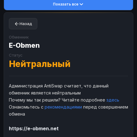
Показать все
Toncoin
Toncoin
TON
TON
Dogecoin
Dogecoin
DOGE
DOGE
Назад
TRX
TRX
TRON
TRON
Bitcoin Cash
Bitcoin Cash
BCH
BCH
Обменник
BinanceCoin
E-Obmen
BinanceCoin
BEP20
BEP20
Ether Classic
Ether Classic
ETC
ETC
Статус
Нейтральный
Solana
Solana
SOL
SOL
Ripple
Ripple
XRP
XRP
ЭЛЕКТРОННЫЕ ДЕНЬГИ
Администрация AntiSwap считает, что данный
обменник является нейтральным
Paxum
Paxum
USD
USD
Почему мы так решили? Читайте подробнее
здесь
Perfect Money
Perfect Money
USD
USD
Ознакомьтесь с
рекомендациями
перед совершением
Payoneer
Payoneer
USD
USD
обмена
PayPal
PayPal
USD
USD
https://e-obmen.net
Payeer
Payeer
USD
USD