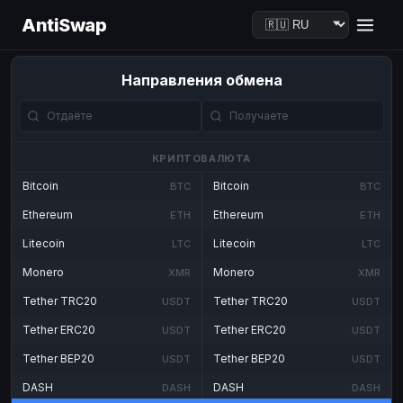
AntiSwap
Направления обмена
КРИПТОВАЛЮТА
Bitcoin
Bitcoin
BTC
BTC
Ethereum
Ethereum
ETH
ETH
Litecoin
Litecoin
LTC
LTC
Monero
Monero
XMR
XMR
Tether TRC20
Tether TRC20
USDT
USDT
Tether ERC20
Tether ERC20
USDT
USDT
Tether BEP20
Tether BEP20
USDT
USDT
DASH
DASH
DASH
DASH