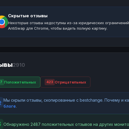
Скрытые отзывы
Некоторые отзывы недоступны из-за юридических ограничений
AntiSwap для Chrome, чтобы видеть полную картину.
ывы
2910
Положительных
Отрицательных
7
423
Мы скрыли отзывы, скопированные с bestchange. Почему и 
блоге
.
Обнаружено 2487 положительных отзывов на других монито