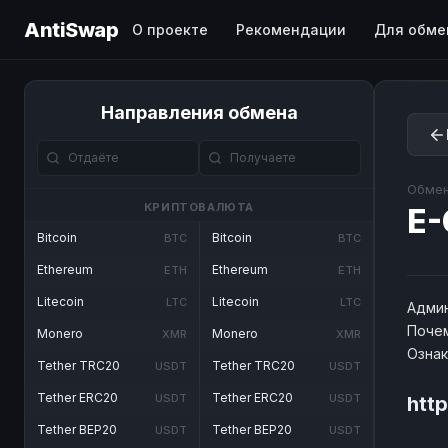
AntiSwap
О проекте
Рекомендации
Для обме
Направления обмена
Обмен
КРИПТОВАЛЮТА
E
Bitcoin
Bitcoin
BTC
BTC
Ethereum
Ethereum
ETH
ETH
Litecoin
Litecoin
LTC
LTC
Админ
Почем
Monero
Monero
XMR
XMR
Озна
Tether TRC20
Tether TRC20
USDT
USDT
Tether ERC20
Tether ERC20
USDT
USDT
htt
Tether BEP20
Tether BEP20
USDT
USDT