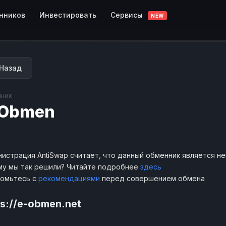
Сервисы
нников
Инвестировать
NEW
Назад
ник
-Obmen
истрация AntiSwap считает, что данный обменник является н
у мы так решили? Читайте подробнее
здесь
комьтесь с
рекомендациями
перед совершением обмена
ps://e-obmen.net