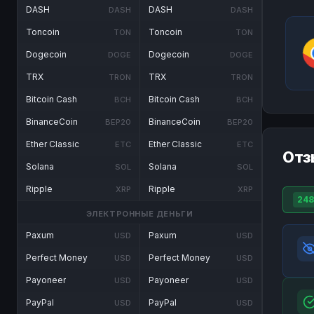
DASH
DASH
DASH
DASH
Toncoin
Toncoin
TON
TON
Dogecoin
Dogecoin
DOGE
DOGE
TRX
TRX
TRON
TRON
Bitcoin Cash
Bitcoin Cash
BCH
BCH
BinanceCoin
BinanceCoin
BEP20
BEP20
Ether Classic
Ether Classic
ETC
ETC
Отз
Solana
Solana
SOL
SOL
Ripple
Ripple
XRP
XRP
248
ЭЛЕКТРОННЫЕ ДЕНЬГИ
Paxum
Paxum
USD
USD
Perfect Money
Perfect Money
USD
USD
Payoneer
Payoneer
USD
USD
PayPal
PayPal
USD
USD