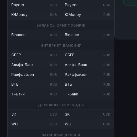
Payeer
Payeer
USD
USD
ЮMoney
ЮMoney
RUB
RUB
БАЛАНСЫ КРИПТОБИРЖ
Binance
Binance
RUB
RUB
ИНТЕРНЕТ БАНКИНГ
СБЕР
СБЕР
RUB
RUB
Альфа-Банк
Альфа-Банк
RUB
RUB
Райффайзен
Райффайзен
RUB
RUB
ВТБ
ВТБ
RUB
RUB
Т-Банк
Т-Банк
RUB
RUB
ДЕНЕЖНЫЕ ПЕРЕВОДЫ
ЗК
ЗК
USD
USD
WU
WU
USD
USD
НАЛИЧНЫЕ ДЕНЬГИ