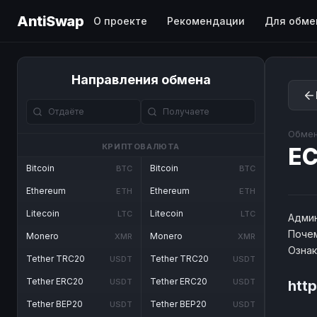
AntiSwap
О проекте
Рекомендации
Для обме
Направления обмена
Обмен
КРИПТОВАЛЮТА
EC
Bitcoin
Bitcoin
BTC
BTC
Ethereum
Ethereum
ETH
ETH
Litecoin
Litecoin
LTC
LTC
Админ
Почем
Monero
Monero
XMR
XMR
Озна
Tether TRC20
Tether TRC20
USDT
USDT
Tether ERC20
Tether ERC20
USDT
USDT
htt
Tether BEP20
Tether BEP20
USDT
USDT