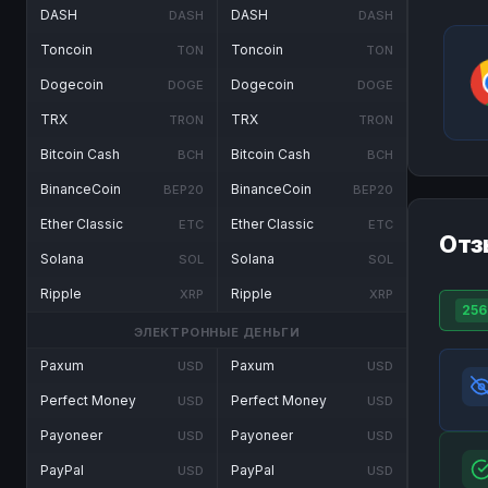
DASH
DASH
DASH
DASH
Toncoin
Toncoin
TON
TON
Dogecoin
Dogecoin
DOGE
DOGE
TRX
TRX
TRON
TRON
Bitcoin Cash
Bitcoin Cash
BCH
BCH
BinanceCoin
BinanceCoin
BEP20
BEP20
Ether Classic
Ether Classic
ETC
ETC
Отз
Solana
Solana
SOL
SOL
Ripple
Ripple
XRP
XRP
256
ЭЛЕКТРОННЫЕ ДЕНЬГИ
Paxum
Paxum
USD
USD
Perfect Money
Perfect Money
USD
USD
Payoneer
Payoneer
USD
USD
PayPal
PayPal
USD
USD