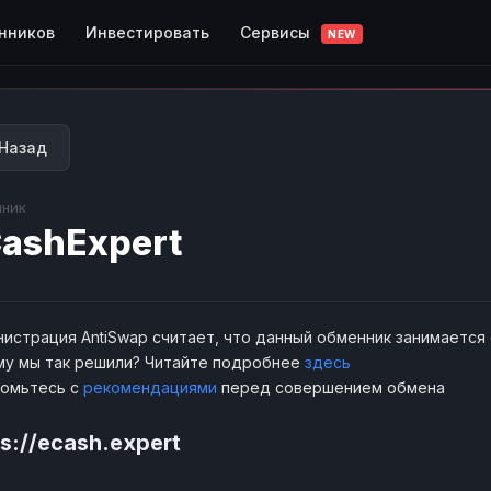
Сервисы
нников
Инвестировать
NEW
Назад
ник
ashExpert
истрация AntiSwap считает, что данный обменник занимается
у мы так решили? Читайте подробнее
здесь
комьтесь с
рекомендациями
перед совершением обмена
ps://ecash.expert