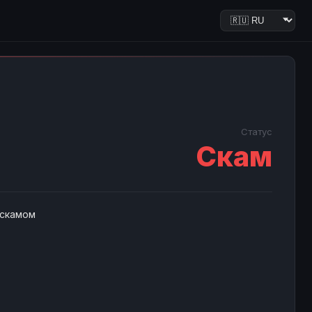
Статус
Скам
 скамом