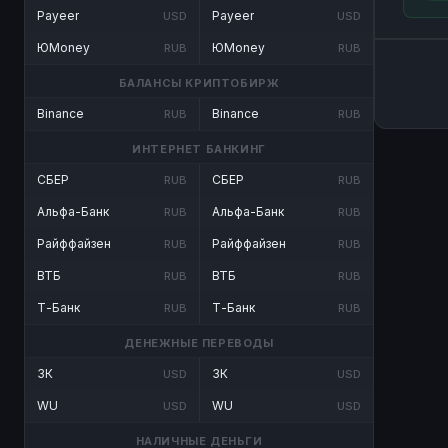
Payeer
Payeer
USD
USD
ЮMoney
ЮMoney
RUB
RUB
БАЛАНСЫ КРИПТОБИРЖ
Binance
Binance
RUB
RUB
ИНТЕРНЕТ БАНКИНГ
СБЕР
СБЕР
RUB
RUB
Альфа-Банк
Альфа-Банк
RUB
RUB
Райффайзен
Райффайзен
RUB
RUB
ВТБ
ВТБ
RUB
RUB
Т-Банк
Т-Банк
RUB
RUB
ДЕНЕЖНЫЕ ПЕРЕВОДЫ
ЗК
ЗК
USD
USD
WU
WU
USD
USD
НАЛИЧНЫЕ ДЕНЬГИ