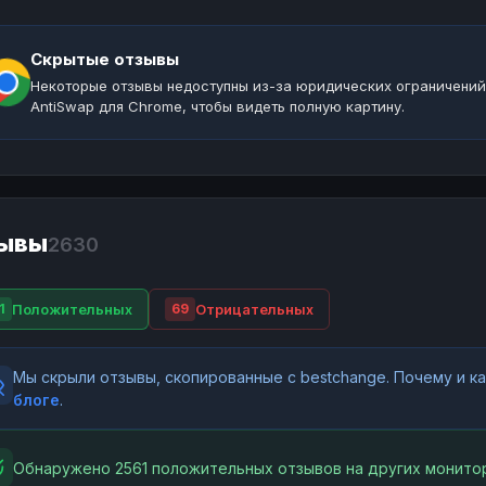
Скрытые отзывы
Некоторые отзывы недоступны из-за юридических ограничений
AntiSwap для Chrome, чтобы видеть полную картину.
ывы
2630
Положительных
Отрицательных
1
69
Мы скрыли отзывы, скопированные с bestchange. Почему и 
блоге
.
Обнаружено 2561 положительных отзывов на других монитор