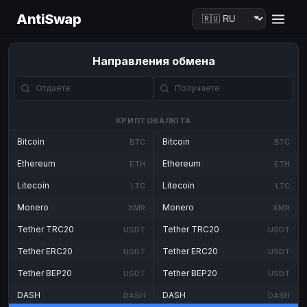
AntiSwap
Направления обмена
КРИПТОВАЛЮТА
Bitcoin
Bitcoin
BTC
BTC
Ethereum
Ethereum
ETH
ETH
Litecoin
Litecoin
LTC
LTC
Monero
Monero
XMR
XMR
Tether TRC20
Tether TRC20
USDT
USDT
Tether ERC20
Tether ERC20
USDT
USDT
Tether BEP20
Tether BEP20
USDT
USDT
DASH
DASH
DASH
DASH