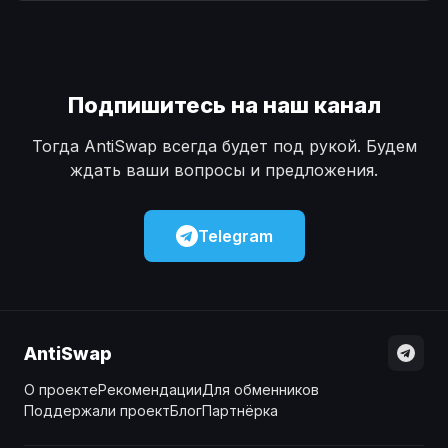
Наличные
Наличные
USD
USD
Наличные
Наличные
KZT
KZT
Подпишитесь на наш канал
Тогда AntiSwap всегда будет под рукой. Будем
ждать ваши вопросы и предложения.
Telegram
AntiSwap
О проекте
Рекомендации
Для обменников
Поддержали проект
Блог
Партнёрка