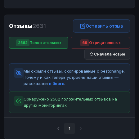
ЮMoney
ЮMoney
RUB
RUB
БАЛАНСЫ КРИПТОБИРЖ
Отзывы
2631
Binance
Binance
Оставить отзыв
RUB
RUB
ИНТЕРНЕТ БАНКИНГ
2562
Положительных
69
Отрицательных
СБЕР
СБЕР
RUB
RUB
Сначала новые
Альфа-Банк
Альфа-Банк
RUB
RUB
Райффайзен
Райффайзен
RUB
RUB
Мы скрыли отзывы, скопированные с bestchange.
ВТБ
ВТБ
RUB
RUB
Почему и как теперь устроены наши отзывы —
рассказали
в блоге
.
Т-Банк
Т-Банк
RUB
RUB
ДЕНЕЖНЫЕ ПЕРЕВОДЫ
Обнаружено 2562 положительных отзывов на
других мониторингах.
ЗК
ЗК
USD
USD
WU
WU
USD
USD
НАЛИЧНЫЕ ДЕНЬГИ
1
Наличные
Наличные
RUB
RUB