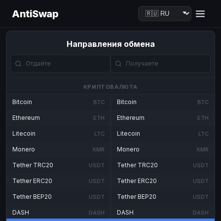
AntiSwap
Направления обмена
КРИПТОВАЛЮТА
Bitcoin
Bitcoin
BTC
BTC
Ethereum
Ethereum
ETH
ETH
Litecoin
Litecoin
LTC
LTC
Monero
Monero
XMR
XMR
Tether TRC20
Tether TRC20
USDT
USDT
Tether ERC20
Tether ERC20
USDT
USDT
Tether BEP20
Tether BEP20
USDT
USDT
DASH
DASH
DASH
DASH