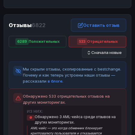
ЮMoney
ЮMoney
RUB
RUB
БАЛАНСЫ КРИПТОБИРЖ
Отзывы
6822
Binance
Binance
Оставить отзыв
RUB
RUB
ИНТЕРНЕТ БАНКИНГ
6289
Положительных
533
Отрицательных
СБЕР
СБЕР
RUB
RUB
Сначала новые
Альфа-Банк
Альфа-Банк
RUB
RUB
Райффайзен
Райффайзен
RUB
RUB
Мы скрыли отзывы, скопированные с bestchange.
ВТБ
ВТБ
RUB
RUB
Почему и как теперь устроены наши отзывы —
рассказали
в блоге
.
Т-Банк
Т-Банк
RUB
RUB
ДЕНЕЖНЫЕ ПЕРЕВОДЫ
Обнаружено 533 отрицательных отзывов на
других мониторингах.
ЗК
ЗК
USD
USD
ИЗ НИХ:
WU
WU
USD
USD
Обнаружено 3 AML-кейса среди отзывов на
🚫
других мониторингах.
НАЛИЧНЫЕ ДЕНЬГИ
AML-кейс — это когда обменник блокирует
Наличные
Наличные
RUB
RUB
криптовалюту пользователя и отказывается