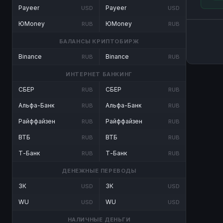
Payeer
Payeer
USD
USD
ЮMoney
ЮMoney
RUB
RUB
БАЛАНСЫ КРИПТОБИРЖ
Binance
Binance
RUB
RUB
ИНТЕРНЕТ БАНКИНГ
СБЕР
СБЕР
RUB
RUB
Альфа-Банк
Альфа-Банк
RUB
RUB
Райффайзен
Райффайзен
RUB
RUB
ВТБ
ВТБ
RUB
RUB
Т-Банк
Т-Банк
RUB
RUB
ДЕНЕЖНЫЕ ПЕРЕВОДЫ
ЗК
ЗК
USD
USD
WU
WU
USD
USD
НАЛИЧНЫЕ ДЕНЬГИ