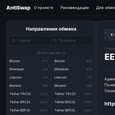
AntiSwap
О проекте
Рекомендации
Для обме
Направления обмена
Обмен
КРИПТОВАЛЮТА
EE
Bitcoin
Bitcoin
BTC
BTC
Ethereum
Ethereum
ETH
ETH
Litecoin
Litecoin
LTC
LTC
Админ
Почем
Monero
Monero
XMR
XMR
Озна
Tether TRC20
Tether TRC20
USDT
USDT
Tether ERC20
Tether ERC20
USDT
USDT
htt
Tether BEP20
Tether BEP20
USDT
USDT