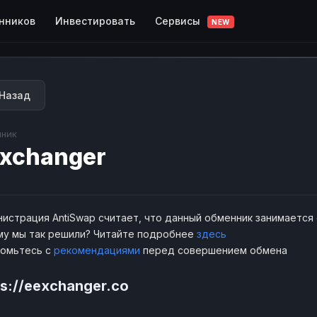
Сервисы
нников
Инвестировать
NEW
Назад
ник
xchanger
истрация AntiSwap считает, что данный обменник занимается
у мы так решили? Читайте подробнее
здесь
комьтесь с
рекомендациями
перед совершением обмена
ps://eexchanger.co