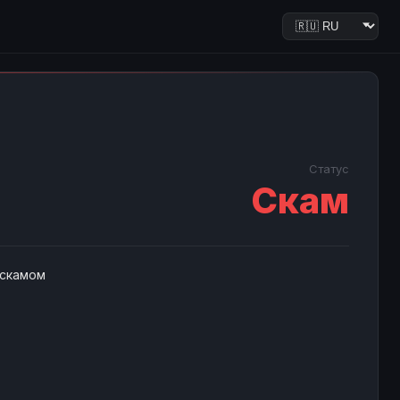
Статус
Скам
 скамом