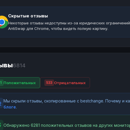
Скрытые отзывы
Некоторые отзывы недоступны из-за юридических ограничений
AntiSwap для Chrome, чтобы видеть полную картину.
ывы
6814
Положительных
Отрицательных
1
533
Мы скрыли отзывы, скопированные с bestchange. Почему и 
блоге
.
Обнаружено 6281 положительных отзывов на других монитор