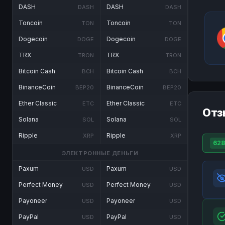
DASH
DASH
DASH
DASH
Toncoin
Toncoin
TON
TON
Dogecoin
Dogecoin
DOGE
DOGE
TRX
TRX
TRON
TRON
Bitcoin Cash
Bitcoin Cash
BCH
BCH
BinanceCoin
BinanceCoin
BEP20
BEP20
Ether Classic
Ether Classic
ETC
ETC
Отз
Solana
Solana
SOL
SOL
Ripple
Ripple
XRP
XRP
628
ЭЛЕКТРОННЫЕ ДЕНЬГИ
Paxum
Paxum
USD
USD
Perfect Money
Perfect Money
USD
USD
Payoneer
Payoneer
USD
USD
PayPal
PayPal
USD
USD