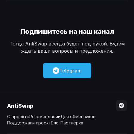
Наличные
Наличные
USD
USD
Наличные
Наличные
KZT
KZT
Подпишитесь на наш канал
Тогда AntiSwap всегда будет под рукой. Будем
ждать ваши вопросы и предложения.
Telegram
AntiSwap
О проекте
Рекомендации
Для обменников
Поддержали проект
Блог
Партнёрка