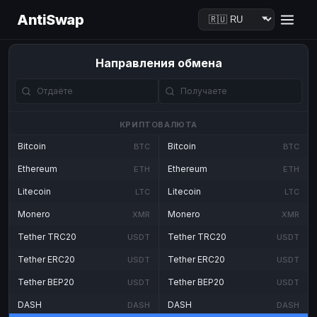
AntiSwap
Направления обмена
КРИПТОВАЛЮТА
Bitcoin
Bitcoin
BTC
BTC
Ethereum
Ethereum
ETH
ETH
Litecoin
Litecoin
LTC
LTC
Monero
Monero
XMR
XMR
Tether TRC20
Tether TRC20
USDT
USDT
Tether ERC20
Tether ERC20
USDT
USDT
Tether BEP20
Tether BEP20
USDT
USDT
DASH
DASH
DASH
DASH