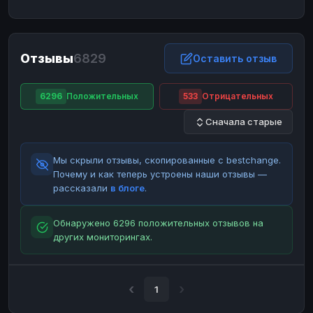
ЮMoney
ЮMoney
RUB
RUB
БАЛАНСЫ КРИПТОБИРЖ
Отзывы
6829
Binance
Binance
Оставить отзыв
RUB
RUB
ИНТЕРНЕТ БАНКИНГ
6296
Положительных
533
Отрицательных
СБЕР
СБЕР
RUB
RUB
Сначала старые
Альфа-Банк
Альфа-Банк
RUB
RUB
Райффайзен
Райффайзен
RUB
RUB
Мы скрыли отзывы, скопированные с bestchange.
ВТБ
ВТБ
RUB
RUB
Почему и как теперь устроены наши отзывы —
рассказали
в блоге
.
Т-Банк
Т-Банк
RUB
RUB
ДЕНЕЖНЫЕ ПЕРЕВОДЫ
Обнаружено 6296 положительных отзывов на
других мониторингах.
ЗК
ЗК
USD
USD
WU
WU
USD
USD
НАЛИЧНЫЕ ДЕНЬГИ
1
Наличные
Наличные
RUB
RUB