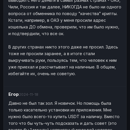
Выводил с него деньги в самых разных странах - ОАЭ,
Чили, Россия и так далее, НИКОГДА не было ни одного
вопроса от обменника по поводу "качества" крипты.
Кстати, например, в ОАЭ у меня просили адрес
кошелька ДО обмена, проверили, что им было нужно,
и подтвердили, что все ок.
В других странах никто этого даже не просил. Здесь
тоже не просили заранее, а в итоге стали
выкручивать руки, пользуясь тем, что человек к ним
уже приехал и рассчитывает на наличные. В общем,
избегайте их, очень не советую.
Егор
2024-11-18
Давно не был так зол. Я новичок. Но помощь была
только касательно установки их приложения. Мне
нужно было всего-то купить USDT за наличку. Вместо
того что бы чуть-чуть подсказать и дать совет (это
заняло бы 1 минуту) неприятный молодой человек