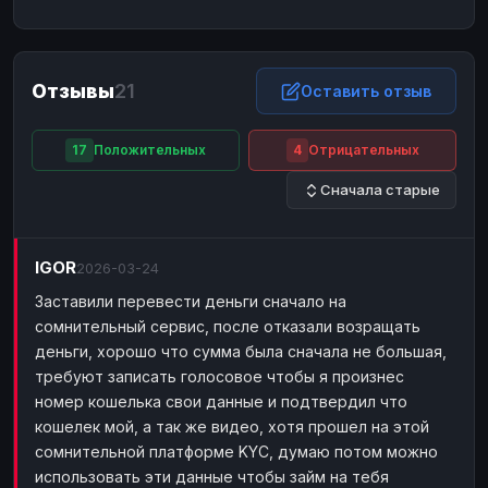
ЮMoney
ЮMoney
RUB
RUB
БАЛАНСЫ КРИПТОБИРЖ
Отзывы
21
Binance
Binance
Оставить отзыв
RUB
RUB
ИНТЕРНЕТ БАНКИНГ
17
Положительных
4
Отрицательных
СБЕР
СБЕР
RUB
RUB
Сначала старые
Альфа-Банк
Альфа-Банк
RUB
RUB
Райффайзен
Райффайзен
RUB
RUB
IGOR
ВТБ
ВТБ
2026-03-24
RUB
RUB
Заставили перевести деньги сначало на
Т-Банк
Т-Банк
RUB
RUB
сомнительный сервис, после отказали возращать
ДЕНЕЖНЫЕ ПЕРЕВОДЫ
деньги, хорошо что сумма была сначала не большая,
ЗК
ЗК
USD
USD
требуют записать голосовое чтобы я произнес
номер кошелька свои данные и подтвердил что
WU
WU
USD
USD
кошелек мой, а так же видео, хотя прошел на этой
НАЛИЧНЫЕ ДЕНЬГИ
сомнительной платформе KYC, думаю потом можно
использовать эти данные чтобы займ на тебя
Наличные
Наличные
RUB
RUB