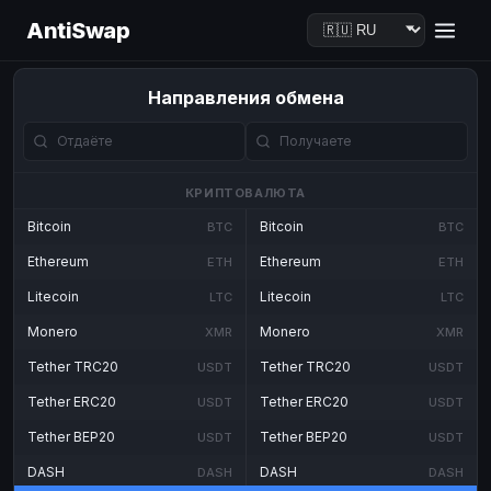
AntiSwap
Направления обмена
КРИПТОВАЛЮТА
Bitcoin
Bitcoin
BTC
BTC
Ethereum
Ethereum
ETH
ETH
Litecoin
Litecoin
LTC
LTC
Monero
Monero
XMR
XMR
Tether TRC20
Tether TRC20
USDT
USDT
Tether ERC20
Tether ERC20
USDT
USDT
Tether BEP20
Tether BEP20
USDT
USDT
DASH
DASH
DASH
DASH