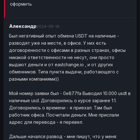
оформить
Наличные
Наличные
USD
USD
Наличные
Наличные
KZT
KZT
Александр
2024-09-19
Был негативный опыт обмена USDT на наличные -
разводят уже на месте, в офисе. У них есть
договоренности с офисами в разных странах, офисы
никакой ответственности не несут, они просто
выдают деньги и от eastchange.io , и от других
обменников. Типа пункта выдачи, работающего с
разными компаниями))
Мой номер заявки был - 0e877fa Выводил 10.000 usdt в
наличные usd. Договорились о курсе заранее 1:1.
Договорились о времени - я приехал. Там был
работник офиса. Посчитали деньги. Мне прислали
адрес для перевода - я перевел.
Дальше начался развод - мне пишут, что у меня