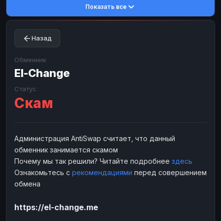
Показать все
Toncoin
Toncoin
TON
TON
Dogecoin
Dogecoin
DOGE
DOGE
Назад
TRX
TRX
TRON
TRON
Bitcoin Cash
Bitcoin Cash
BCH
BCH
Обменник
BinanceCoin
El-Change
BinanceCoin
BEP20
BEP20
Ether Classic
Ether Classic
ETC
ETC
Статус
Скам
Solana
Solana
SOL
SOL
Ripple
Ripple
XRP
XRP
ЭЛЕКТРОННЫЕ ДЕНЬГИ
Администрация AntiSwap считает, что данный
обменник занимается скамом
Paxum
Paxum
USD
USD
Почему мы так решили? Читайте подробнее
здесь
Perfect Money
Perfect Money
USD
USD
Ознакомьтесь с
рекомендациями
перед совершением
Payoneer
Payoneer
USD
USD
обмена
PayPal
PayPal
USD
USD
https://el-change.me
Payeer
Payeer
USD
USD