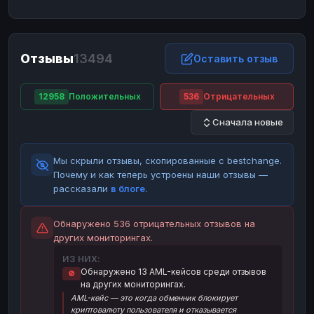
ЮMoney
ЮMoney
RUB
RUB
БАЛАНСЫ КРИПТОБИРЖ
Отзывы
13494
Binance
Binance
Оставить отзыв
RUB
RUB
ИНТЕРНЕТ БАНКИНГ
12958
Положительных
536
Отрицательных
СБЕР
СБЕР
RUB
RUB
Сначала новые
Альфа-Банк
Альфа-Банк
RUB
RUB
Райффайзен
Райффайзен
RUB
RUB
Мы скрыли отзывы, скопированные с bestchange.
ВТБ
ВТБ
RUB
RUB
Почему и как теперь устроены наши отзывы —
рассказали
в блоге
.
Т-Банк
Т-Банк
RUB
RUB
ДЕНЕЖНЫЕ ПЕРЕВОДЫ
Обнаружено 536 отрицательных отзывов на
других мониторингах.
ЗК
ЗК
USD
USD
ИЗ НИХ:
WU
WU
USD
USD
Обнаружено 13 AML-кейсов среди отзывов
🚫
на других мониторингах.
НАЛИЧНЫЕ ДЕНЬГИ
AML-кейс — это когда обменник блокирует
Наличные
Наличные
RUB
RUB
криптовалюту пользователя и отказывается