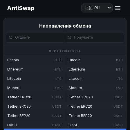
AntiSwap
Направления обмена
КРИПТОВАЛЮТА
Bitcoin
Bitcoin
BTC
BTC
Ethereum
Ethereum
ETH
ETH
Litecoin
Litecoin
LTC
LTC
Monero
Monero
XMR
XMR
Tether TRC20
Tether TRC20
USDT
USDT
Tether ERC20
Tether ERC20
USDT
USDT
Tether BEP20
Tether BEP20
USDT
USDT
DASH
DASH
DASH
DASH