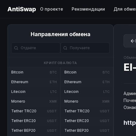
AntiSwap
О проекте
Рекомендации
Для обме
Направления обмена
Обмен
КРИПТОВАЛЮТА
El
Bitcoin
Bitcoin
BTC
BTC
Ethereum
Ethereum
ETH
ETH
Litecoin
Litecoin
LTC
LTC
Админ
Почем
Monero
Monero
XMR
XMR
Озна
Tether TRC20
Tether TRC20
USDT
USDT
Tether ERC20
Tether ERC20
USDT
USDT
htt
Tether BEP20
Tether BEP20
USDT
USDT