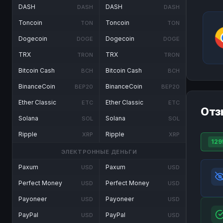
DASH
DASH
DASH
DASH
Toncoin
Toncoin
TON
TON
Dogecoin
Dogecoin
DOGE
DOGE
TRX
TRX
TRON
TRON
Bitcoin Cash
Bitcoin Cash
BCH
BCH
BinanceCoin
BinanceCoin
BEP20
BEP20
Ether Classic
Ether Classic
ETC
ETC
Отз
Solana
Solana
SOL
SOL
Ripple
Ripple
XRP
XRP
129
ЭЛЕКТРОННЫЕ ДЕНЬГИ
Paxum
Paxum
USD
USD
Perfect Money
Perfect Money
USD
USD
Payoneer
Payoneer
USD
USD
PayPal
PayPal
USD
USD