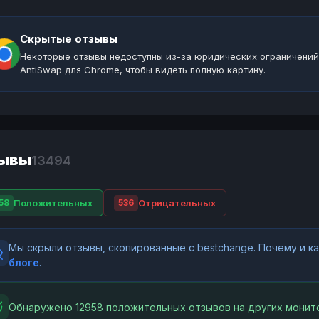
Скрытые отзывы
Некоторые отзывы недоступны из-за юридических ограничений
AntiSwap для Chrome, чтобы видеть полную картину.
ывы
13494
Положительных
Отрицательных
58
536
Мы скрыли отзывы, скопированные с bestchange. Почему и 
блоге
.
Обнаружено 12958 положительных отзывов на других монито