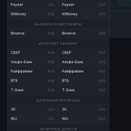
Payeer
Payeer
USD
USD
ЮMoney
ЮMoney
RUB
RUB
БАЛАНСЫ КРИПТОБИРЖ
Binance
Binance
RUB
RUB
ИНТЕРНЕТ БАНКИНГ
СБЕР
СБЕР
RUB
RUB
Альфа-Банк
Альфа-Банк
RUB
RUB
Райффайзен
Райффайзен
RUB
RUB
ВТБ
ВТБ
RUB
RUB
Т-Банк
Т-Банк
RUB
RUB
ДЕНЕЖНЫЕ ПЕРЕВОДЫ
ЗК
ЗК
USD
USD
WU
WU
USD
USD
НАЛИЧНЫЕ ДЕНЬГИ