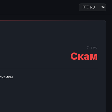
Статус
Скам
 скамом