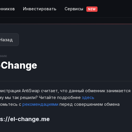
Сервисы
нников
Инвестировать
NEW
Назад
ник
-Change
истрация AntiSwap считает, что данный обменник занимается
у мы так решили? Читайте подробнее
здесь
комьтесь с
рекомендациями
перед совершением обмена
ps://el-change.me