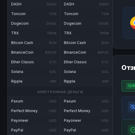
DASH
DASH
DASH
DASH
Toncoin
Toncoin
TON
TON
Dogecoin
Dogecoin
DOGE
DOGE
TRX
TRX
TRON
TRON
Bitcoin Cash
Bitcoin Cash
BCH
BCH
BinanceCoin
BinanceCoin
BEP20
BEP20
Ether Classic
Ether Classic
ETC
ETC
Отз
Solana
Solana
SOL
SOL
Ripple
Ripple
XRP
XRP
129
ЭЛЕКТРОННЫЕ ДЕНЬГИ
Paxum
Paxum
USD
USD
Perfect Money
Perfect Money
USD
USD
Payoneer
Payoneer
USD
USD
PayPal
PayPal
USD
USD