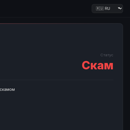
Статус
Скам
 скамом