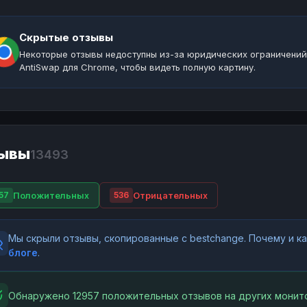
Скрытые отзывы
Некоторые отзывы недоступны из-за юридических ограничений
AntiSwap для Chrome, чтобы видеть полную картину.
ывы
13493
Положительных
Отрицательных
57
536
Мы скрыли отзывы, скопированные с bestchange. Почему и 
блоге
.
Обнаружено 12957 положительных отзывов на других монито