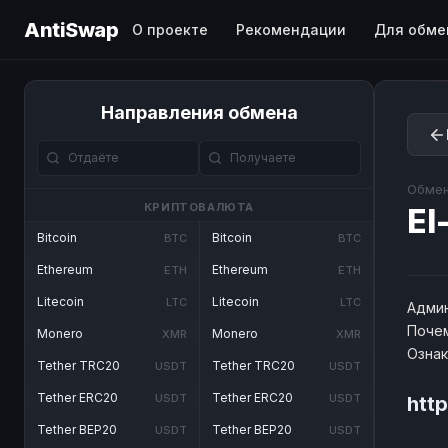
AntiSwap
О проекте
Рекомендации
Для обме
Направления обмена
Обмен
КРИПТОВАЛЮТА
El
Bitcoin
Bitcoin
BTC
BTC
Ethereum
Ethereum
ETH
ETH
Litecoin
Litecoin
LTC
LTC
Админ
Почем
Monero
Monero
XMR
XMR
Озна
Tether TRC20
Tether TRC20
USDT
USDT
Tether ERC20
Tether ERC20
USDT
USDT
htt
Tether BEP20
Tether BEP20
USDT
USDT