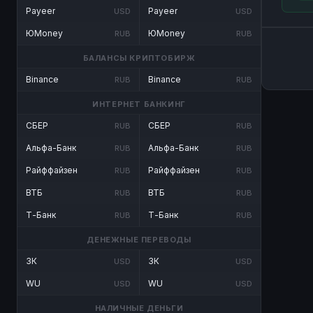
Payeer
Payeer
USD
USD
ЮMoney
ЮMoney
RUB
RUB
БАЛАНСЫ КРИПТОБИРЖ
Binance
Binance
RUB
RUB
ИНТЕРНЕТ БАНКИНГ
СБЕР
СБЕР
RUB
RUB
Альфа-Банк
Альфа-Банк
RUB
RUB
Райффайзен
Райффайзен
RUB
RUB
ВТБ
ВТБ
RUB
RUB
Т-Банк
Т-Банк
RUB
RUB
ДЕНЕЖНЫЕ ПЕРЕВОДЫ
ЗК
ЗК
USD
USD
WU
WU
USD
USD
НАЛИЧНЫЕ ДЕНЬГИ