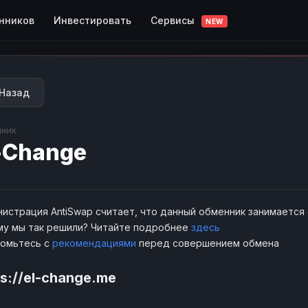
Сервисы
нников
Инвестировать
NEW
Назад
ник
-Change
истрация AntiSwap считает, что данный обменник занимается
у мы так решили? Читайте подробнее
здесь
комьтесь с
рекомендациями
перед совершением обмена
ps://el-change.me