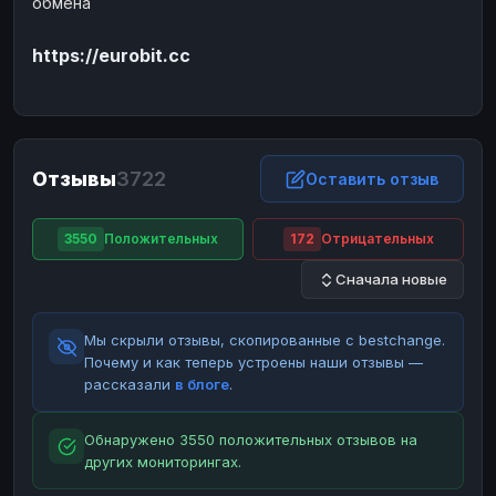
обмена
ЮMoney
ЮMoney
RUB
RUB
https://eurobit.cc
БАЛАНСЫ КРИПТОБИРЖ
Binance
Binance
RUB
RUB
ИНТЕРНЕТ БАНКИНГ
СБЕР
СБЕР
RUB
RUB
Отзывы
3722
Оставить отзыв
Альфа-Банк
Альфа-Банк
RUB
RUB
Райффайзен
Райффайзен
RUB
RUB
3550
Положительных
172
Отрицательных
ВТБ
ВТБ
RUB
RUB
Сначала новые
Т-Банк
Т-Банк
RUB
RUB
Мы скрыли отзывы, скопированные с bestchange.
ДЕНЕЖНЫЕ ПЕРЕВОДЫ
Почему и как теперь устроены наши отзывы —
ЗК
ЗК
USD
USD
рассказали
в блоге
.
WU
WU
USD
USD
Обнаружено 3550 положительных отзывов на
НАЛИЧНЫЕ ДЕНЬГИ
других мониторингах.
Наличные
Наличные
RUB
RUB