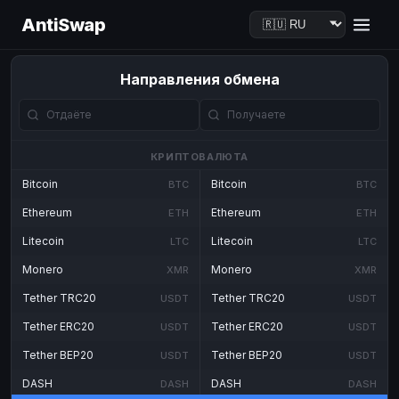
AntiSwap
Направления обмена
КРИПТОВАЛЮТА
Bitcoin
Bitcoin
BTC
BTC
Ethereum
Ethereum
ETH
ETH
Litecoin
Litecoin
LTC
LTC
Monero
Monero
XMR
XMR
Tether TRC20
Tether TRC20
USDT
USDT
Tether ERC20
Tether ERC20
USDT
USDT
Tether BEP20
Tether BEP20
USDT
USDT
DASH
DASH
DASH
DASH